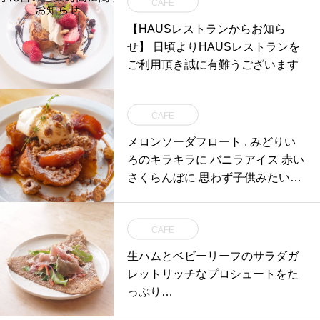
CAFE
【HAUSレストランからお知ら
せ】 日頃よりHAUSレストランを
ご利用頂き誠に有難うございます
CAFE
メロンソーダフロート . みどりい
ろのキラキラに バニラアイス 赤い
さくらんぼに 思わず子供みたいに
ニッコリ
CAFE
生ハムとベビーリーフのサラダガ
レット リッチなプロシュートをた
っぷり…