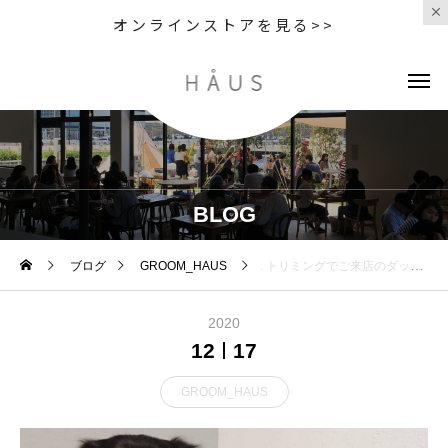
オンラインストアを見る>>
BLOG
ブログ
GROOM_HAUS
. トリミングでご来店のダックスのココアちゃんです☃️ . 緊張のご来店のココアちゃん お母さんからなか
2020
12
17
GROOM_HAUS