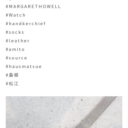
#MARGARETHOWELL
#Watch
#handkerchief
#socks
#leather
#amito
#source
#hausmatsue
#島根
#松江