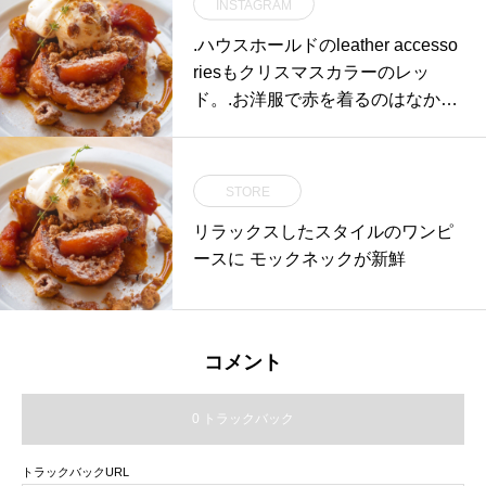
INSTAGRAM
いecoマスクです。..＊立体パター
ンで生地は3層仕立てになりま
.ハウスホールドのleather accesso
す。.話筋から頬・顎下にかけてす
riesもクリスマスカラーのレッ
っぽりと覆う安心サイズで、しっ
ド。.お洋服で赤を着るのはなかな
かりとフィットして口元の空間を
か勇気が入りますが小物だと気軽
キープします。..カラー.左側か
でうれしいですね。.クリスマスカ
ら….オフホワイト.オートミール.
ラーか手元にあるだけで気分が華
STORE
グレー..サイズ フリー.たて 14.
やかに。気持ちを上げてくれる小
5cm.よこ 19cm.ひも 16cm..素材
リラックスしたスタイルのワンピ
物ってうれしいです。.柔らかくて
コットン100%..各色 ¥1.500….《
ースに モックネックが新鮮
傷が目立ちにくいシュリンクレザ
ショップ 営業時間 》.11:00 〜 19:
ー使用。持ちやすく使いやすいレ
00. Tel : 0852-61-5885..《 レスト
ザーです。.HÅUSのハウエルのイ
ラン 営業時間 》.只今テイクアウ
ンスタはこちらからどうぞ@haus
ト営業のみ.11:30 〜 17:00. Tel : 08
コメント
_howell ..#margarethowell #house
52-61-5888.(弁当受取り可能時
hold goods#leather accessories#
間〜19時まで)..#haus.#haus_mats
0 トラックバック
シュリンクレザー#Card&keycase
ue.#haus_outdoor.#mask.#マスク.
#pen case#keycase#pencase#Chr
#organiccottonmask.#オーガニッ
トラックバックURL
istmas#Xmas#gift#red#hausmatsu