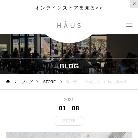
オンラインストアを見る>>
BLOG
ブログ
STORE
遠い昔、 二十歳になった時に 母が何か記念になるもの買ってあげようか と聞いてきたことを思い出しまし
2021
01
08
STORE