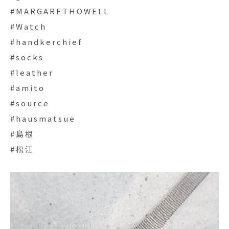
#MARGARETHOWELL
#Watch
#handkerchief
#socks
#leather
#amito
#source
#hausmatsue
#島根
#松江