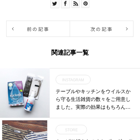
前の記事
次の記事
関連記事一覧
INSTAGRAM
テーブルやキッチンをウイルスか
ら守る生活雑貨の数々をご用意し
ました。実際の効果はもちろんメ
ンタルの安心感も得られそうで
す。.水で拭くだけで99%除菌がで
STORE
きるイギリス生まれの「e-cloth(イ
ークロス)」。.純銀の糸を使用