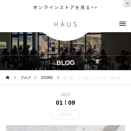
オンラインストアを見る>>
BLOG
ブログ
STORE
遠い昔、 二十歳になった時に 母が何か記念になるもの買ってあげようか と聞いてきたことを思い出しまし
2021
01
09
STORE