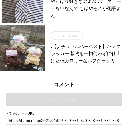
やっぱり好きなのよね ボーダー モ
し、銀イオンの力で抗菌・防臭機
テないなんて もはやそれが死語よ
能が持続する「無限に抗菌するス
ね
ポンジ」。.安心の日本製の「薬用
アルコールハンドジェル」。.ご家
庭に取り入れてみられてはいかが
INSTAGRAM
でしょうか。消毒液などと合わせ
.【ナチュラルハーベスト】パフク
て是非チェックしてみてくださ
ラッカー.穀物を一切使わずに仕上
い。.#ウイルス対策グッズ#ecloth
げた低カロリーなパフクラッカー.
#無限に抗菌するスポンジ #薬用ハ
さくさくした柔らかい口当たりな
ンドジェル
のでパピーやシニアにも安心して
あげれます◎.ワンちゃんのご褒美
コメント
にもおすすめです◎.GROOM HAU
S松江市乃白町20270852-61-2885
0 トラックバック
open 9:00close 18:00@haus_mats
ue #松江トリミングサロン #松江
トラックバックURL
トリミング #松江スパシャンプー#
松江ペットサロン #松江ペット #