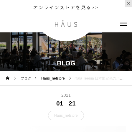
オンラインストアを見る>>
BLOG
ブログ
Haus_netstore
ittala Teema 日本限定色のハニー入荷
2021
01
21
Haus_netstore