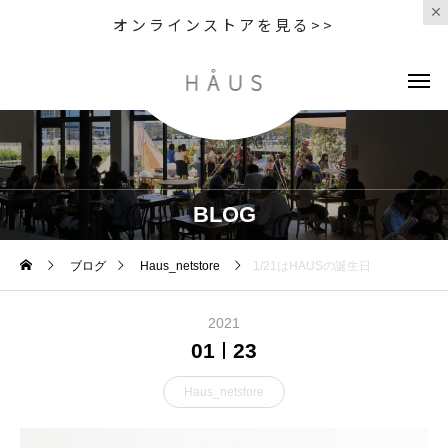
オンラインストアを見る>>
BLOG
ブログ
Haus_netstore
1/21はHAUSの誕生日
2021
01
23
Haus_netstore