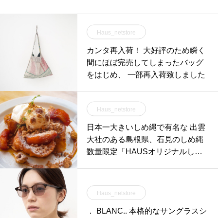
Haus_netstore
カンタ再入荷！ 大好評のため瞬く
間にほぼ完売してしまったバッグ
をはじめ、 一部再入荷致しました
Haus_netstore
日本一大きいしめ縄で有名な 出雲
大社のある島根県、石見のしめ縄
数量限定「HAUSオリジナルしめ
飾り」発売ス
Haus_netstore
． BLANC.. 本格的なサングラスシ