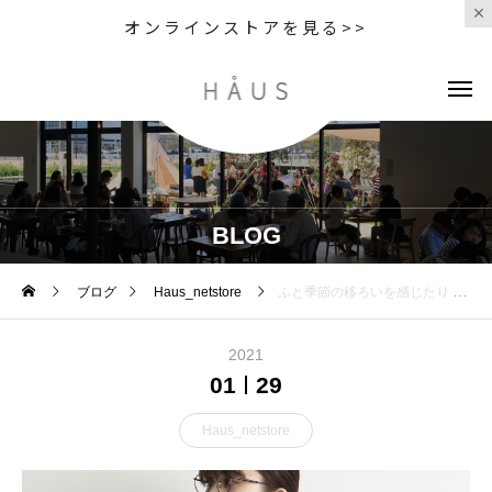
オンラインストアを見る>>
BLOG
ブログ
Haus_netstore
ふと季節の移ろいを感じたり また戻ったり… 天候や気温の変わりやすい時期に 合わせやすいアイテム
2021
01
29
Haus_netstore