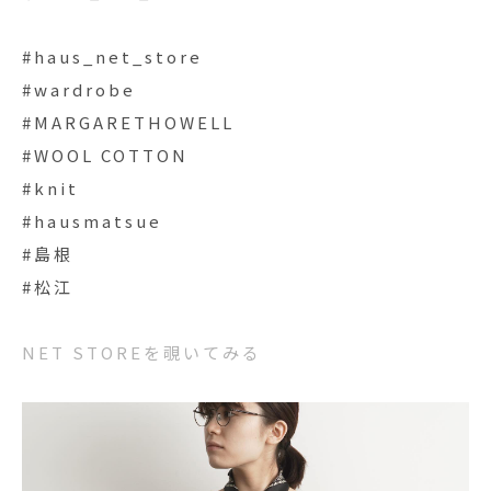
#haus_net_store
#wardrobe
#MARGARETHOWELL
#WOOL COTTON
#knit
#hausmatsue
#島根
#松江
NET STOREを覗いてみる