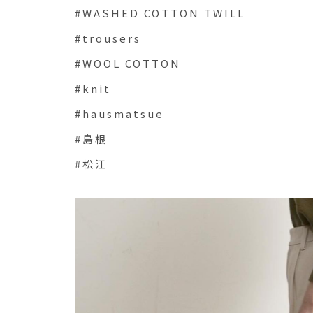
#WASHED COTTON TWILL
#trousers
#WOOL COTTON
#knit
#hausmatsue
#島根
#松江