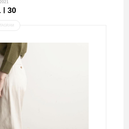
2021
1
30
STAGRAM
今週末も暑い日が続きそう…
..おはようございます◎
そんな時には冷たいドリンク
S CAFEから本日の営
で爽やかな気分になりましょ
についてお知らせです。
う◎.あっさりとしたカシス
OSE 17:30L.O(ラス
の酸味の効いたベリーベリー
ー) 17:00※ディナー
ソーダ🥤ぷかぷか浮かんだベ
9時からです。.誠に勝
リーが見た目にも可愛らしい
ら本日は団体様のご利
ですね♡お出かけの時の一息
り17時30分で一度閉