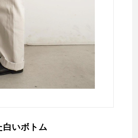
休憩にいかがですか？#TAB
せていただきます。デ
LEHAUS #drink #takeout#s
営業は19時からとさ
ummer#hausmatsue#島根#
だきます。ご迷惑をお
松江#松江カフェ
たしますがよろしくお
たします。..※貸切営
ありませんので19時
来店お待ちしておりま
#営業時間のお知らせ #
焙煎 #ごま豆乳鍋#魚介
レンチ鍋#スモークサ
のサラダ#エビのアヒ
dinner #ディナー#cafe
am #instafood #cafe
ェ #カフェ巡り#haus_
ue#hausmatsue #
ェ #島根カフェ#松江 #
山陰
白いボトム