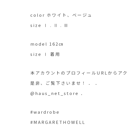
color ホワイト、ベージュ
size Ⅰ . Ⅱ . Ⅲ
model 162㎝
size Ⅰ 着用
本アカウントのプロフィールURLからア
是非、ご覧下さいませ！ ． ．
@haus_net_store ．
#wardrobe
#MARGARETHOWELL