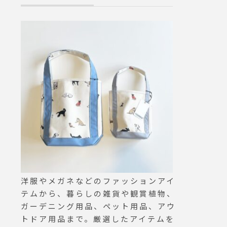
ィナー
生まれ変わるのか、、、お客
休憩にいかがで
せていた
様の感覚でお確かめください
LEHAUS #drin
かけい
大注目される理由がきっと分
ummer#haus
願いい
かるはず。このご機会をお見
松江#松江カフ
業では
逃しなく◎.#balmuda#バル
からのご
ミューダ#thetoaster#トース
す。…
ター#haus #haus_matsue #
鍋 #
hausmatsue #松江カフェ #
 #フ
島根カフェ #松江 #島根 #山
ーモン
陰
ージョ#
stagr
 #カフ
mats
松江カフ
洋服やメガネなどのファッションアイ
島根 #
テムから、暮らしの雑貨や観賞植物、
ガーデニング用品、ペット用品、アウ
トドア用品まで。厳選したアイテムを