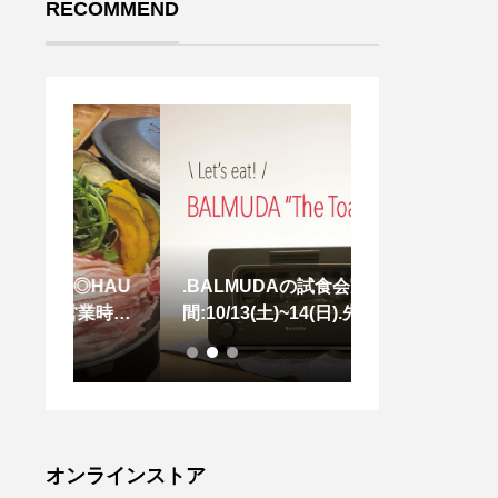
RECOMMEND
HAU
.BALMUDAの試食会実施期
今週末も暑い日
業時間
間:10/13(土)~14(日).先週大好
そんな時には冷
.CL
評いただきました「BALMU
で爽やかな気分
トオーダ
DA”The Toaster”」の試食
う◎.あっさり
営業は1
会、お越しいただけなかった
の酸味の効いた
手なが
方のために今週末も実施しま
ソーダ🥤ぷか
用によ
す！！市販の食パンがバルミ
リーが見た目に
店とさ
ューダの手によってどれだけ
ですね♡お出か
オンラインストア