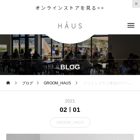
オンラインストアを見る>>
BLOG
ブログ
GROOM_HAUS
. トリミングでご来店のプードルのゆずくんです . ゆずちゃんは、今日も緊張の来店でした が、今日もお利口さ
2021
02
01
GROOM_HAUS