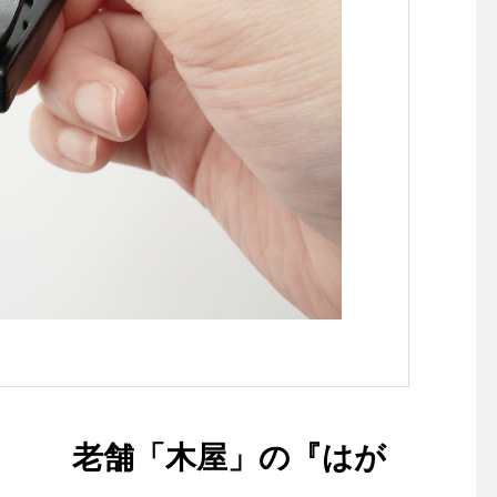
名を馳せていますたっぷりと
らです︎@haus_howell 
バターを染み込ませた生地
L#LIGHT COTTON J
に、シナモンの香りとドライ
#Tシャツ#hausmatsu
フルーツの優しい酸味、ナッ
根#松江
ツの香ばしさが口の中にたち
まち広がります◎北海道産の
牛乳とバターを使ったシュト
ーレンをお召し上がりくださ
い.BOX入り ¥2,700+tax※数
量限定のため、無くなり次第
終了です。.#北の住まい設計
社#シュトーレン#クリスマス
#haus #haus_matsue #hau
smatsue #松江カフェ #島根
カフェ #松江 #島根 #山陰
、 老舗「木屋」の『はが