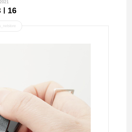
2021
3
16
_netstore
.HÅUSセレクトのシュトー
.肩のステッチと立ち
レンの予約スタートします.
た首元。シンプルなT
北海道の東川町のメーカー、
だからこそのこだわり
「北の住まい設計社」が手掛
ント。color ホワイ
けるオリジナルシュトーレ
ジュ、グレーウィメン
ン。ドイツの伝統菓子である
ンズ共に入荷してます
シュトーレンは、今やクリス
メンズ Ⅱメンズ M , LHÅUS
マススイーツの代表としても
のハウエルのインスタ