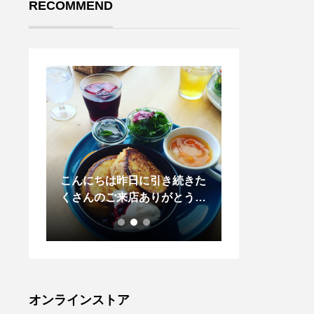
RECOMMEND
上がっ
こんにちは昨日に引き続きた
.HÅUSセレク
シャツ
くさんのご来店ありがとうご
レンの予約スタ
のポイ
ざいます！….. 《HAUS営業
北海道の東川町
ト、ベー
時間》＊ショップ 11:00-20:0
「北の住まい設
ズ、メ
0.＊ビストロカフェモーニン
けるオリジナル
。ウィ
グ. 9:00-11:00 (Lo10:30)ラン
ン。ドイツの伝
チ 11:30-14:00カフェ 14:00-
シュトーレンは
はこち
18:00ディナー 18:00-21:00
マススイーツの
オンラインストア