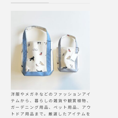
.#MH
(Lo20:15).. .#morning #brea
名を馳せていま
ERSEY
kfast #朝食 #朝ごはん#モー
バターを染み込
e #島
ニングプレート #フレンチト
に、シナモンの
ースト #frenchtoast #cafe #
フルーツの優し
カフェ #カフェ巡り#hausm
ツの香ばしさが
atsue #haus_matsue#松江
まち広がります
#島根#島根カフェ#松江カフ
牛乳とバターを
ェ#島根モーニング#松江モー
ーレンをお召し
ニング#島根旅行
い.BOX入り ¥2
量限定のため、
終了です。.#
社#シュトーレ
#haus #haus_
smatsue #
カフェ #松江 #
洋服やメガネなどのファッションアイ
テムから、暮らしの雑貨や観賞植物、
ガーデニング用品、ペット用品、アウ
トドア用品まで。厳選したアイテムを