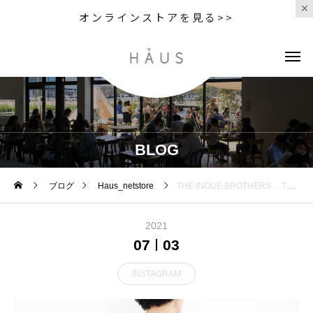
オンラインストアを見る>>
BLOG
ブログ
Haus_netstore
THE INOUE BROTHERS… TOHOKU PROJECT T-SHIRT ザ・イノウエブラザーズによる、 2011年の震災後わずか数か月ではじめられた
2021
07
03
INSTAGRAM