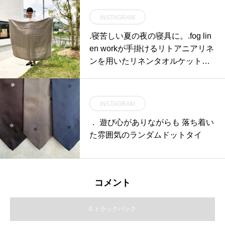
たもの。シルエットは肩でストン
INSTAGRAM
と落ちるボックス型で、緩めのサ
イズ感ながらも非常に綺麗な形で
.寝苦しい夏の夜の寝具に。.fog lin
着用できる設計に。薄すぎず厚す
en workが手掛けるリトアニアリネ
ぎずの生地感なので1枚でも十分
ンを用いたリネンタオルケット。
様になります。ホワイトとグレー
夜が蒸し暑く寝苦しくなるこれか
で生地感が異なるのも注目すべき
らの時期、ツルッと涼しげな肌触
ポイントです。是非店頭へご覧に
りのリネンタオルケットは一枚持
INSTAGRAM
お越しください。.#kaptainsunshi
っておきたいですね。.柔らかで膨
ne#キャプテンサンシャイン#tee#t
． 遊び心がありながらも 落ち着い
らみある見た目のウォッシュワッ
shirt#haus#haus_matsue#hausma
た雰囲気のランダムドットタイ
フル、ボーダーで夏らしいデザイ
tsue #松江カフェ #島根カフェ#松
ンが目を惹くシャンブレー。以上
江 #島根 #山陰
の二種類は「145cm×200cm」で
ご用意しています。.掛け布団とし
コメント
て使うのはもちろん家具のマルチ
カバーなど使い道は多種多様で
0 トラックバック
す。情緒溢れるリトアニアリネン
のタオルケットをこのご機会にど