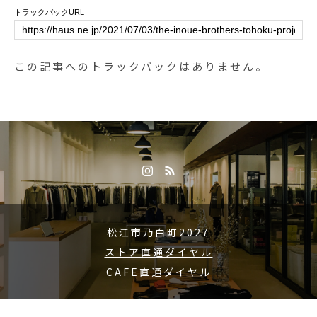
トラックバックURL
うぞご覧ください。.#foglinenwork
#madeinlithuania#リネンタオルケ
ット#haus #haus_matsue #hausm
この記事へのトラックバックはありません。
atsue #松江カフェ #島根カフェ #
松江旅行#島根旅行#松江 #島根 #
山陰
松江市乃白町2027
ストア直通ダイヤル
CAFE直通ダイヤル
Copyright © 2015