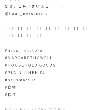
是非、ご覧下さいませ！ ． ．
@haus_netstore ．
□□□□□□ □□□□□□ □□□□□□
□□□□□□ □□□
#haus_netstore
#MARGARETHOWELL
#HOUSEHOLD GOODS
#PLAIN LINEN PJ
#hausmatsue
#島根
#松江
HAUS NET STORE はこちら