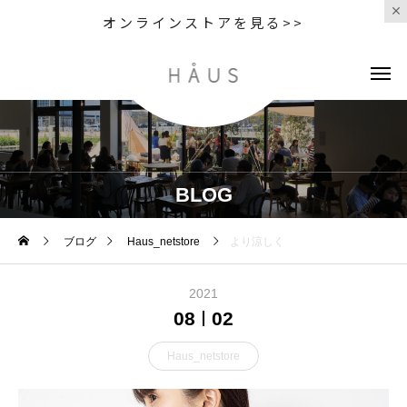
オンラインストアを見る>>
BLOG
ブログ
Haus_netstore
より涼しく
2021
08
02
Haus_netstore