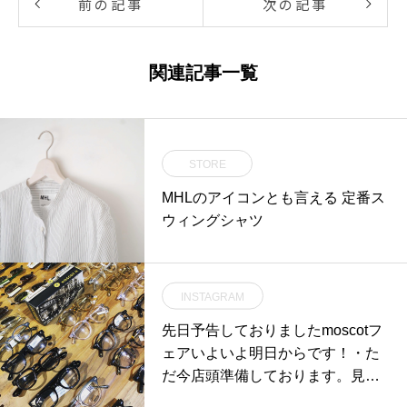
前の記事
次の記事
関連記事一覧
STORE
MHLのアイコンとも言える 定番ス
ウィングシャツ
INSTAGRAM
先日予告しておりましたmoscotフ
ェアいよいよ明日からです！・た
だ今店頭準備しております。見応
え十分です！特に代表的なモデル