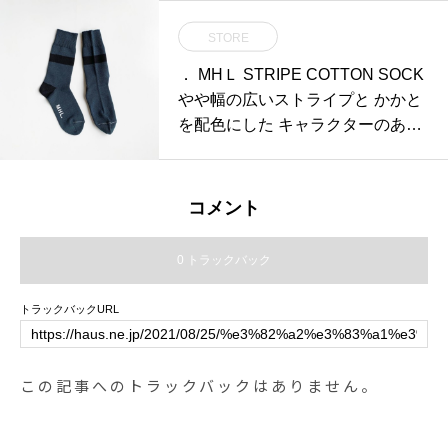
であるLEMTOSHはカラー、サイ
STORE
ズ共に圧巻の品揃え。・12/1から
の値上り前に是非ご覧くださ
． MHＬ STRIPE COTTON SOCK
い！・#haus_matsue #moscot#モ
やや幅の広いストライプと かかと
スコット#lemtosh#レムトッシュ#
を配色にした キャラクターのある
メガネ#haus_megane #10月28日
コットンソックス
まで
コメント
0 トラックバック
トラックバックURL
この記事へのトラックバックはありません。