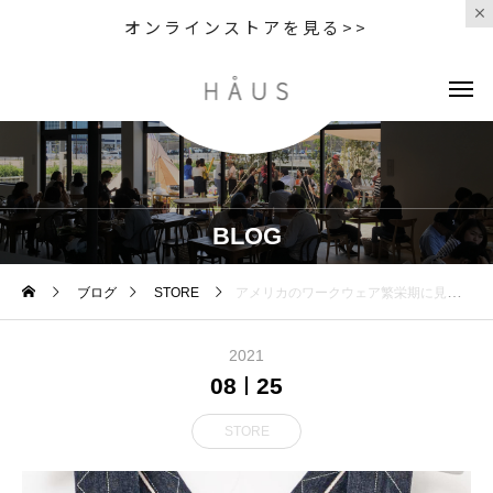
オンラインストアを見る>>
BLOG
ブログ
STORE
アメリカのワークウェア繁栄期に見られるような黒々とした色味を、独自の染色レシピで表現する事に成功した
2021
08
25
STORE