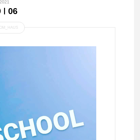
2021
9
06
OM_HAUS
..おはようございます ☻ いつ
大切なハレの日のコサ
もご来店ありがとうございま
ュ。早く平穏な日が戻
す！..HAUS CAFEよりディ
出の日を迎えられます
ナーの営業時間のお知らせで
に。毎年人気のコサー
す。.本日は誠に勝手なが
今年も変わらず販売し
ら、ディナーのラストオーダ
ます。クリップで簡単
ーをいつもより15分早め、2
可能です。安全ピンも
0:00 とさせていただきま
いるので着るものに合