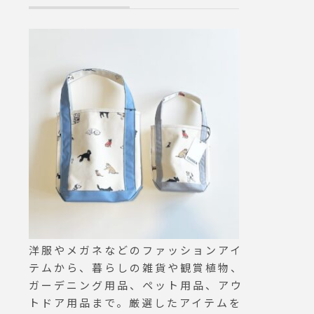
USの
す。閉店時間は変
ちらで
00 です。.大
#cors
けいたしますが
rved
のほどよろしく
atsue
ます。..本日
ちしておりますね
atsue #haus
カフェ #島根カ
島根 #山陰#
らせ#dinner
洋服やメガネなどのファッションアイ
テムから、暮らしの雑貨や観賞植物、
ガーデニング用品、ペット用品、アウ
トドア用品まで。厳選したアイテムを