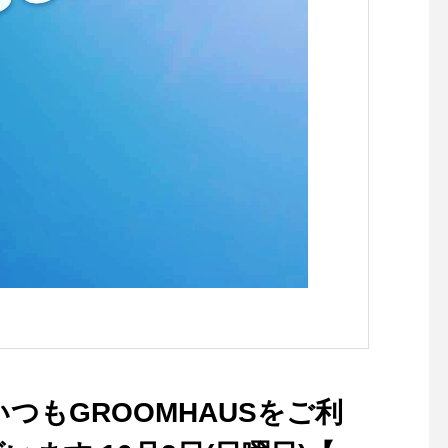
す。閉店時間は変わらず 21:
付け替えられます。HA
00 です。.大変ご迷惑をおか
プリザのインスタはこ
けいたしますが何卒、ご理解
す︎@haus_flower ．．
のほどよろしくお願いいたし
age#コサージュ#prese
ます。..本日もご来店、お待
flower#プリザ#hausm
ちしておりますね︎…#hausm
#島根#松江
atsue #haus_matsue#松江
カフェ #島根カフェ#松江 #
島根 #山陰#営業時間のお知
らせ#dinner
つもGROOMHAUSをご利