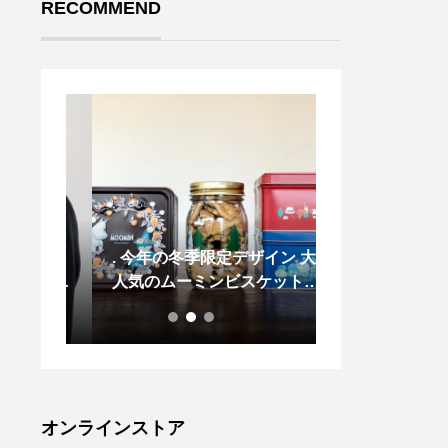
RECOMMEND
ージ
. 今年の冬季限定デザイン 大
..おはようござ
って門
人気のムーミンビスケットボ
もご来店ありが
よう
トルが入荷しました
す！..HAUS 
ジュ。
ナーの営業時間
ており
す。.本日は誠
に着脱
ら、ディナーの
付いて
ーをいつもより
わせて
0:00 とさせ
オンラインストア