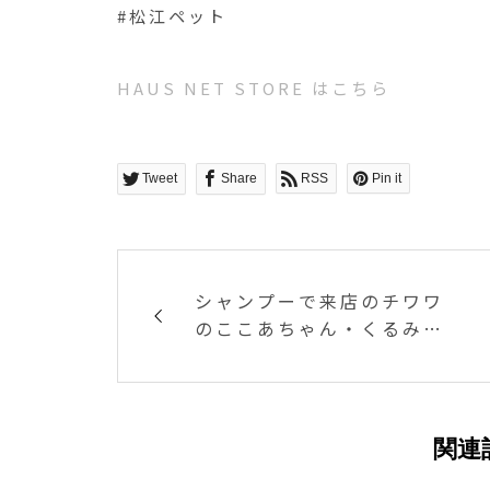
#松江ペット
HAUS NET STORE はこちら
Tweet
Share
RSS
Pin it
シャンプーで来店のチワワ
のここあちゃん・くるみち
ゃん・もかちゃんです 今回
もお利口さんな3姉妹 終わ
った
関連