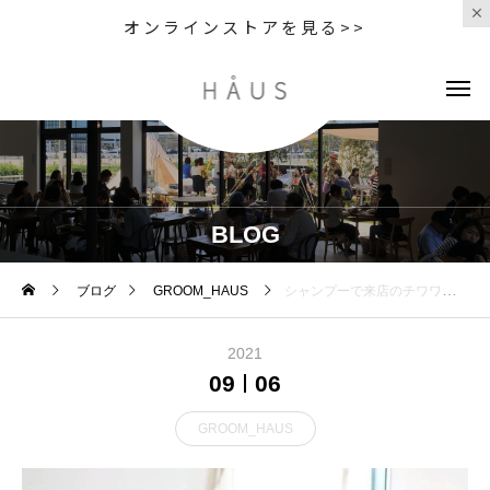
オンラインストアを見る>>
BLOG
ブログ
GROOM_HAUS
シャンプーで来店のチワワのここあちゃん・くるみちゃん・もかちゃんです 今回もお利口さんな3姉妹 終わった
2021
09
06
GROOM_HAUS