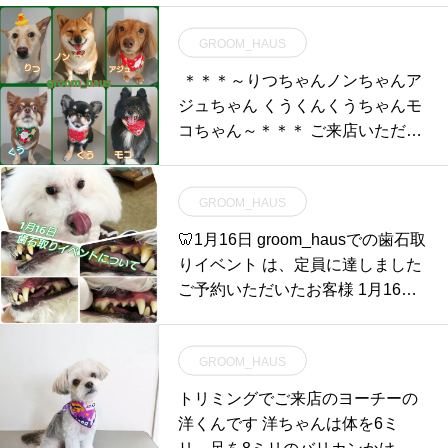
GROOM_HAUS
⁡ ＊＊＊～りつちゃんノンちゃんア
ジュちゃん くうくんくうちゃんモ
コちゃん～＊＊＊ ご来店いただき
ありが
GROOM_HAUS
🦷1月16日 groom_hausでの歯石取
りイベント は、定員に達しました
ご予約いただいたお客様 1月16日
のご来店お待ち
GROOM_HAUS
トリミングでご来店のヨーチーの
洋くんです 洋ちゃんは体を6ミ