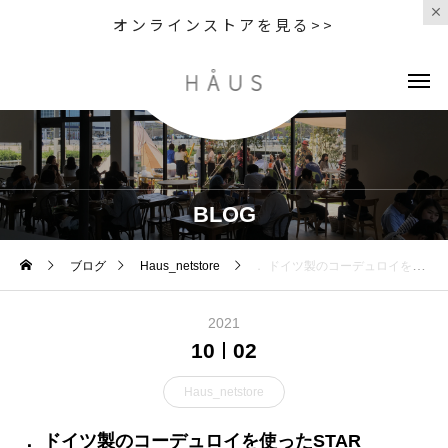
オンラインストアを見る>>
BLOG
ブログ
Haus_netstore
． ドイツ製のコーデュロイを使ったSTAR MASTER 秋素材の足元もこれからを思うと わくわくします
2021
10
02
Haus_netstore
． ドイツ製のコーデュロイを使ったSTAR