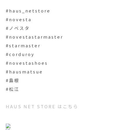
#haus_netstore
#novesta
#ノベスタ
#novestastarmaster
#starmaster
#corduroy
#novestashoes
#hausmatsue
#島根
#松江
HAUS NET STORE はこちら