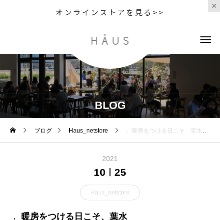
オンラインストアを見る>>
BLOG
ブログ
Haus_netstore
． 暖房をつける日こそ、葉水
2021
10
25
Haus_netstore
． 暖房をつける日こそ、葉水