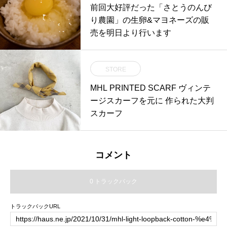
理のプロダクト。.日本のプロダク
前回大好評だった「さとうのんび
トデザイン発展の歴史において、
り農園」の生卵&マヨネーズの販
需要な役割を果たした柳宗理の製
売を明日より行います
品の数々に是非触れてご覧くださ
いませ。.#柳宗理#キッチンウェア
#カトラリー#御祝 #送別#haus #h
STORE
aus_matsue #hausmatsue #松江カ
MHL PRINTED SCARF ヴィンテ
フェ #島根カフェ #松江旅行#島根
ージスカーフを元に 作られた大判
旅行#松江 #島根 #山陰
スカーフ
コメント
0 トラックバック
トラックバックURL