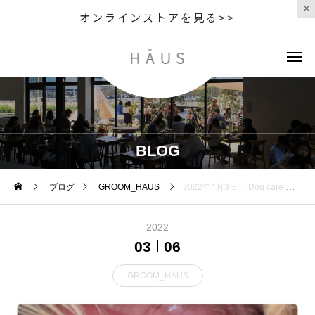
オンラインストアを見る>>
BLOG
ブログ
GROOM_HAUS
2022年4月3日 『Dog care Rian』さんをお呼びしてワンちゃんの第２回「オーラルケア会」開催 宮迫由佳先生による犬
2022
03
06
GROOM_HAUS