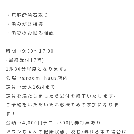
・無麻酔歯石取り
・歯みがき指導
・歯🦷のお悩み相談
時間→9:30～17:30
(最終受付17時)
1組30分程度となります。
会場→groom_haus店内
定員→最大16組まで
定員を満たしましたら受付を終了いたします。
ご予約をいただいたお客様のみの参加になりま
す！
金額→4,000円デコレ500円券特典あり
※ワンちゃんの健康状態、咬む/暴れる等の場合は