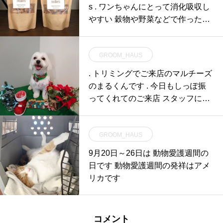
s . ワンちゃんにとって消化吸収し
やすい 穀物や野菜などで作ったお
やつです
GROOM_HAUS
. トリミングでご来店のマルチーズ
のまるくんです . 今日もしっぽ振
ってくれてのご来店 スタッフに嬉
しそ
GROOM_HAUS
9月20日～26日は 動物愛護週間の
日です 動物愛護週間の発祥はアメ
リカです
コメント