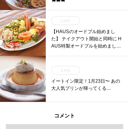
🐂🐄🐃
CAFE
【HAUSのオードブル始めまし
た】 テイクアウト開始と同時に H
AUS特製オードブルを始めました
HAUSの自慢のお料理
CAFE
イートイン限定！1月23日〜 あの
大人気プリンが帰ってくる…
コメント