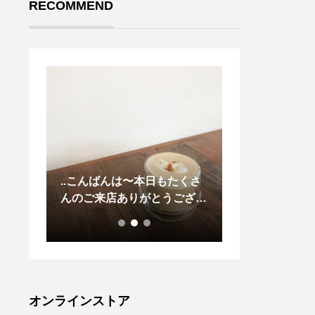
RECOMMEND
いた品番
..こんばんは〜本日もたくさ
MHL CONTRAS
んのご来店ありがとうござい
OCK ヴィン
ました！..◇写真＜ ほうじ茶
スの写真から イ
ラテ hot/ice ＞.ほうじ茶の茶
されたリブソ
葉と黒糖をじっくり煮出した
自家製ほうじ茶シロップ◎ほ
うじ茶の香ばしさと ミルク
フォームの優しい甘さのバラ
オンラインストア