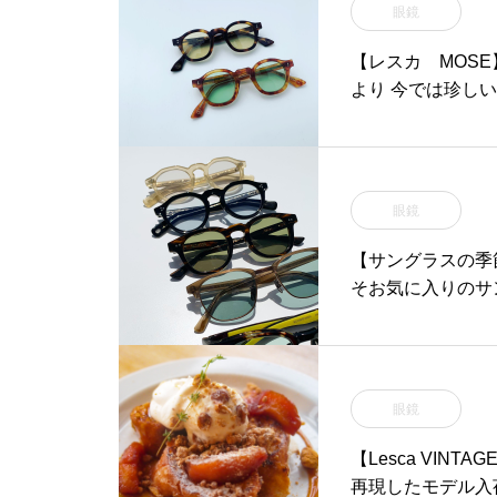
眼鏡
【レスカ MOS
より 今では珍し
眼鏡
【サングラスの季節
そお気に入りのサ
眼鏡
【Lesca VINT
再現したモデル入