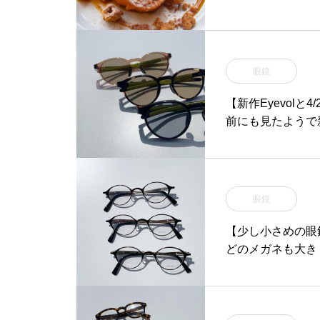
眼鏡
【新作Eyevol
前にも見たようで
眼鏡
【少し小さめの眼
どのメガネも大き