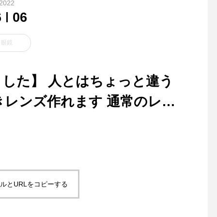
2022
6
06
眼鏡
した】 人とはちょっと違う
きレンズ作れます 通常のレン
MHL CONTRAST STRIPE S
guepardの欠品して
OCK ヴィンテージのソック
が入荷しています
スの写真から インスパイア
されたリブソックス
ルとURLをコピーする