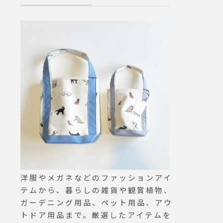
ンスがばっちりです！.リピ
ーターのお客さまもたくさん
いらっしゃいます♡.ホット
とアイス両方テイクアウトも
ご用意しております。..数に
限りがあるので売り切れにな
る日もあります…ご了承くだ
さい。..明日も朝9時からモー
ニング営業しております！た
くさんのご来店お待ちしてお
ります。…#drink #ドリンク
#ほうじ茶ラテ #ほうじ茶豆
乳ラテ#自家製シロップ#ほう
じ茶#takeout #テイクアウト
#cafestagram #instafood #c
洋服やメガネなどのファッションアイ
afe #カフェ #カフェ巡り#ha
テムから、暮らしの雑貨や観賞植物、
us_matsue #hausmatsue #
ガーデニング用品、ペット用品、アウ
松江カフェ #島根カフェ#松
トドア用品まで。厳選したアイテムを
江 #島根 #山陰#KINTO #二重