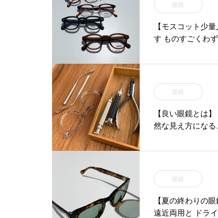
眼鏡
【モスコット少量
す ものすごくわ
眼鏡
【良い眼鏡とは】
然な見え方になるこ
眼鏡
【夏の終わりの眼
遠近両用と ドラ