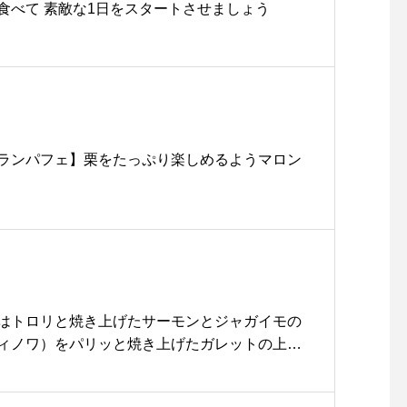
食べて 素敵な1日をスタートさせましょう︎
ランパフェ】 栗をたっぷり楽しめるよう マロン
はトロリと焼き上げたサーモンとジャガイモの
ィノワ）をパリッと焼き上げたガレットの上に
たたっぷりのスモークサーモンとクリーミーで
ャガイモが冬のランチタイムにぴったりです寒