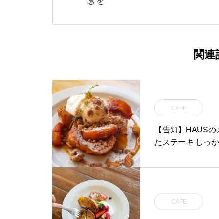
感を
関連
CAFE
【告知】HAUSの
たステーキ しっか
CAFE