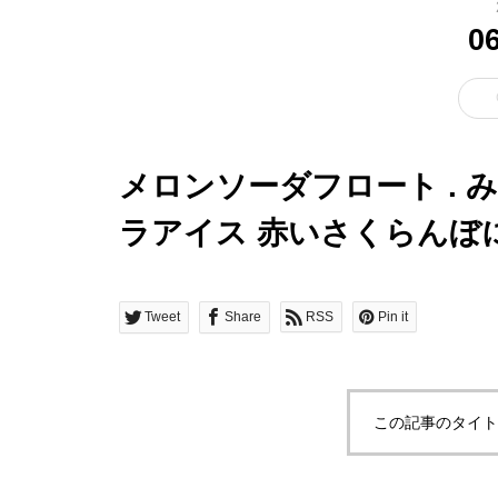
0
メロンソーダフロート . 
ラアイス 赤いさくらんぼ
リ
Tweet
Share
RSS
Pin it
この記事のタイト