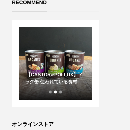
RECOMMEND
新しく
.【CASTOR&POLLUX】ド
ペットボトルか
』が仲
ッグ缶.使われている食材は
とっても軽いペ
感がク
アメリカ農務省が認可したオ
を使用
ホロの
ーガニック95%以上使用.総
自家製
合栄養食なのでそのまま与え
ングし
ても◎またはドライフードに
セント
混ぜても◎.ダイエット中の
ースと
ワンちゃんにも◎小分けして
オンラインストア