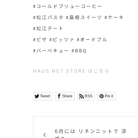
#コールドブリューコーヒー
#松江パスタ #島根スイーツ #ケーキ
#松江デート
#ピザ #ピッツァ #オードブル
#バーベキュー #BBQ
HAUS NET STORE はこちら
Tweet
Share
RSS
Pin it
6月には リネンニットで 涼