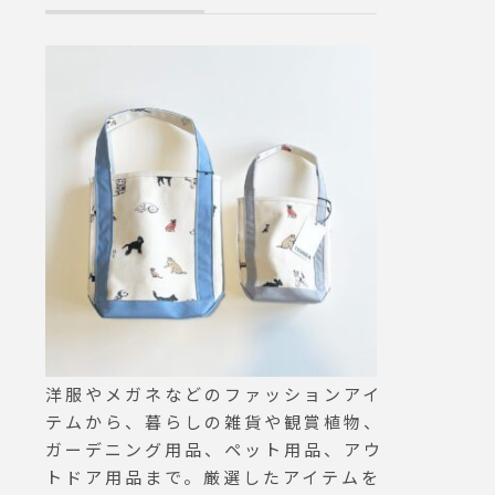
て小さ
冷凍保存も可能です。..全犬
感を楽
種、全年齢対応しています是
げまし
非一度お試しください.GRO
とティ
OM HAUSopen 9:00close 1
ースと
8:00松江市乃白町200270852
類の味
-61-2885@haus_matsue#gr
ぜひ食
oomhaus#haus_matsue #
とした
松江市ペットサロン #松江市
上がり
ペット #トリミングサロン#
US#h
松江市グルーマー #松江#島
tsue#
根 #山陰#キャスターアンド
ット#ク
ポラックス#CASTOR&POL
#松江ラ
LUX
ンク#
#タピ
洋服やメガネなどのファッションアイ
ピオカミ
テムから、暮らしの雑貨や観賞植物、
ガーデニング用品、ペット用品、アウ
トドア用品まで。厳選したアイテムを