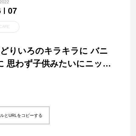
2022
6
07
CAFE
みどりいろのキラキラに バニ
に 思わず子供みたいにニッコ
ペットボトルから再生された
.デザートメニューに
とっても軽いペットコットン
『タピオカミニパフェ
を使用
間入りしました◎.食
セになるジュレにサク
シュトロイゼルそして
バニラアイスをトッピ
ルとURLをコピーする
ました中には味のアク
にそれぞれカラメルム