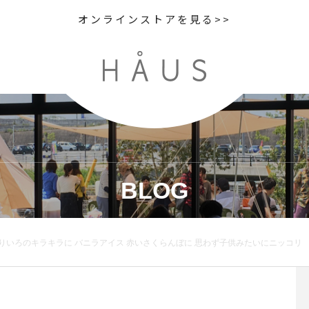
オンラインストアを見る>>
BLOG
どりいろのキラキラに バニラアイス 赤いさくらんぼに 思わず子供みたいにニッコリ