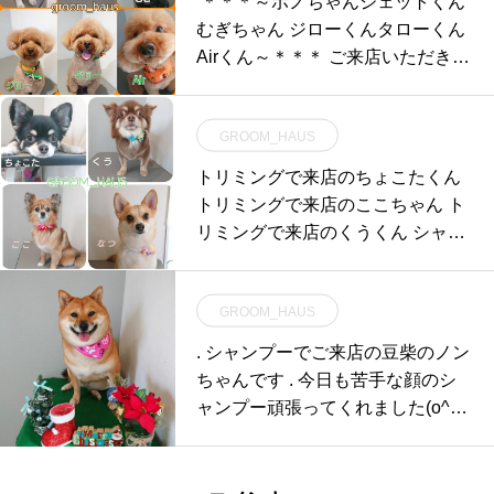
⁡ ＊＊＊～ボノちゃんジェットくん
むぎちゃん ジローくんタローくん
Airくん～＊＊＊ ご来店いただきあ
りがと
GROOM_HAUS
トリミングで来店のちょこたくん
トリミングで来店のここちゃん ト
リミングで来店のくうくん シャン
プーで来
GROOM_HAUS
. シャンプーでご来店の豆柴のノン
ちゃんです . 今日も苦手な顔のシ
ャンプー頑張ってくれました(o^-‘)
b ! 久