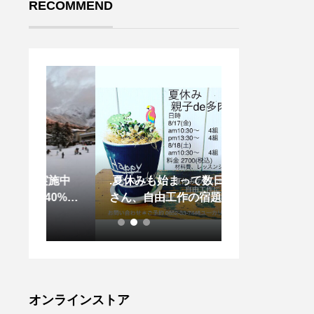
RECOMMEND
実施中
.夏休みも始まって数日みな
.とても滑らか
40%O
さん、自由工作の宿題は何を
素材を使用した
から多
するか決められましたか？ま
控えめなフレア
りま
だの方や多肉植物が好きな方
ックスした身幅
R SA
にこちらの教室がオススメで
しっかり隠れる
は入手
す️.ユーカリ荘にて開催され
olor ブラックsize Ⅰ .
しょう
ます『夏休み 親子de 多肉教
せてこちらもどう
お使い
室』.日時 8/17(金)am10:30〜
howell #margar
オンラインストア