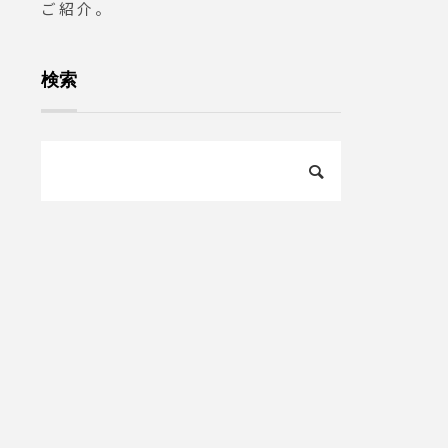
ご紹介。
客様はお早めに！.お問い合
わせ、ご予約は11:00〜18:00
TEL0852-33-7448ユーカリ
検索
荘までご参加お待ちしており
ます！..#松江#島根#ユーカ
リ荘#yukarisou#古民家#セ
レクトショップ#雑貨#雑貨屋
#多肉教室#自由課題#自由工
作#夏休み#親子#夏休みの思
い出作り