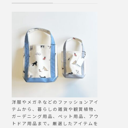
から山
4組pm13:30〜 4組.8/18(土)a
ne wool popli
網羅す
m10:30〜 4組.1組 料金 2700
ress#hausma
ご用意
税込(材料費、レッスンシー
江
ライフ
ト、飲み物込).夏休みの思い
るアイ
出に！自由工作に！親子で多
ともお
肉植物を植えてみません
ませ◎
か？.チョークで自由に描け
)ま
るオシャレな器でインテリア
トドア#
にもオススメです♪.寄せ植え
us_ma
の基本から丁寧にレッスンし
#松江カ
ますのではじめての方にも安
江旅行
心ですよ.
………………………………親
子となっておりますが大人お
ひとりさまご友人同士の参加
洋服やメガネなどのファッションアイ
もお待ちしてま
テムから、暮らしの雑貨や観賞植物、
す……………………………….
ガーデニング用品、ペット用品、アウ
どの回も、まだ若干数空きが
トドア用品まで。厳選したアイテムを
ございます気になっていたお