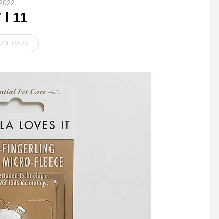
2022
7
11
OM_HAUS
.とても滑らかで軽いウール
⛰OUTDOOR SALE
素材を使用したワンピース。
⛰ 《対象商品 : 20.30.
控えめなフレアの分量でリラ
FF》先週のスタート
ックスした身幅。着丈も膝が
数ご来店いただいてお
しっかり隠れる長めな丈。c
す、当店の「OUTDOO
olor ブラックsize Ⅰ . Ⅱあわ
LE」欲しかったもの
せてこちらもどうぞ@haus_
していただけましたで
howell #margarethowell #fi
か？春からの外遊びで