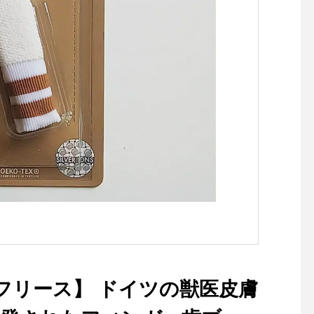
ne wool poplin#onepiece#d
いただけるギア類、街
ress#hausmatsue #島根#松
まであらゆるシーンを
江
るウェア類、まだまだ
がございますご自分の
スタイルにフィットす
テムをこの週末も是非
探しにお越しください
《実施期間 : 2月3日(日
で》#outdoors#アウ
wintersale#haus #ha
tsue #hausmatsue 
フェ #島根カフェ #松
#島根旅行#松江 #島根
ロフリース】 ドイツの獣医皮膚