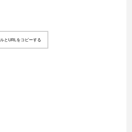
カフェ#モーニング#松江モー
ニング#morning#ドリンク#
テイクアウトドリンク#パス
タ#パスタランチ#松江パスタ
#サンドイッチ#ケーキ#タピ
オカ#松江タピオカ
ルとURLをコピーする