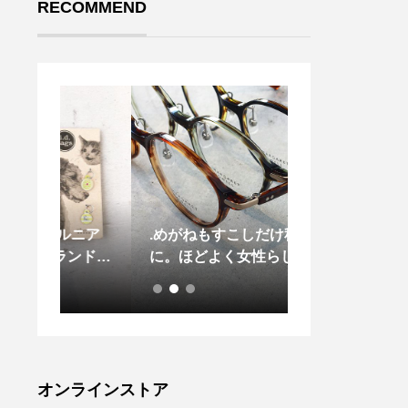
RECOMMEND
ルニア
.めがねもすこしだけ秋色
.期間限定！テ
ンドか
に。ほどよく女性らしい雰囲
フェ.苺がこれ
ORG
気。.ハウエルのめがねもい
ふんだんに使わ
AG(迷
ろいろ入荷しております。.#
ェが期間限定で
んを飼
margarethowell #idea #opti
で登場.こなカ
アイテ
cal#めがね#眼鏡#hausmats
味しいのヒミツ
店では
ue #島根#松江
り…！自家製の
お時間
ーレモンのジュ
オンラインストア