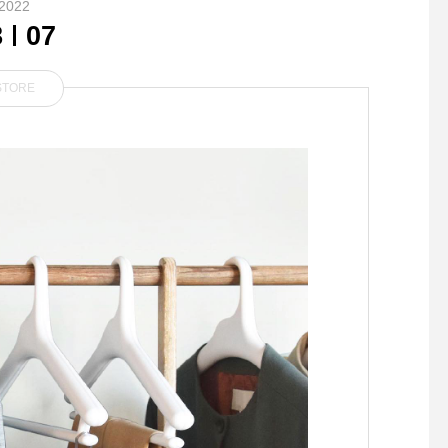
2022
8
07
STORE
.期間限定！テイクアウトパ
.アメリカのカルフォ
フェ.苺がこれでもか…！と
州に位置するオークラ
ふんだんに使われた苺のパフ
ら直送で届けられるGE
ェが期間限定でテイクアウト
Eの「ID TAG」。ID T
で登場.こなカップの中に美
子札)は今やワンちゃ
味しいのヒミツがたっぷ
育する上で欠かせない
り…！自家製の苺ソースハニ
ムの一つですよね。当
ーレモンのジュレダークチェ
受注制で2~3週間ほど