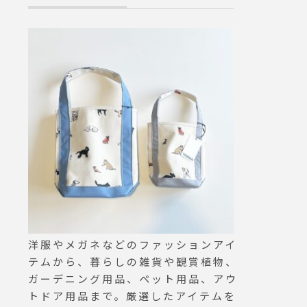
提供さ
リーコンポート
一の備
スに沢山のいち
でしょ
子どもも食べた
ものか
ョン上がるパフェ
ご用意
フェは11:30〜
 #g
文いただけます
g#迷子
るのに多少お時
aus_m
す。※こちらも
 #松江カ
る場合がござい
江旅行
ョップ 営業時間 》
 #山陰
19:00.《 レ
間 》.只今テ
のみ11:30 〜 17:
2-61-5888
間〜19時まで)#
洋服やメガネなどのファッションアイ
S#TABLEHAU
テムから、暮らしの雑貨や観賞植物、
ue#haus_mats
ガーデニング用品、ペット用品、アウ
repe#ガレッ
トドア用品まで。厳選したアイテムを
レープリー#松