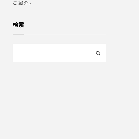
ご紹介。
カフェ#モーニ
ニング#morni
テイクアウトド
検索
タ#パスタラン
#サンドイッチ
オカ#松江タピ