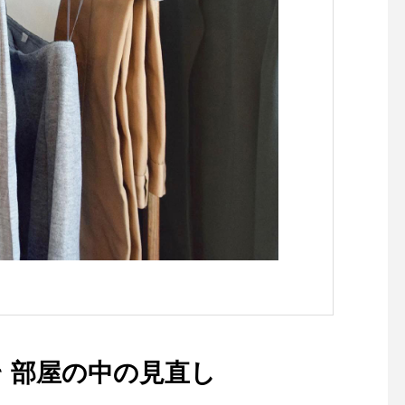
リーコンポート2種類のアイ
を頂いてからお客様に
スに沢山のいちご…..大人も
せていただきます。万
子どもも食べたくなるテンシ
えとしてお一ついかが
ョン上がるパフェです🥰.パ
うか。デザイン性ある
フェは11:30〜17:00までご注
らシンプルなものまで
文いただけます！※お作りす
してお待ちしております.
るのに多少お時間を頂きま
eorge#ジョージ#idta
す。※こちらも完売終了にな
札#犬グッズ#haus #h
る場合がございます。.《 シ
atsue #hausmatsue
ョップ 営業時間 》.11:00 〜
フェ #島根カフェ #松
19:00.《 レストラン 営業時
#島根旅行#松江 #島根
間 》.只今テイクアウト営業
のみ11:30 〜 17:00 Tel : 085
2-61-5888(弁当受取り可能時
間〜19時まで)#HAUS#HÅU
S#TABLEHAUS#hausmats
ue#haus_matsue#galette#c
 部屋の中の見直し
repe#ガレット#クレープ#ク
レープリー#松江ランチ#松江