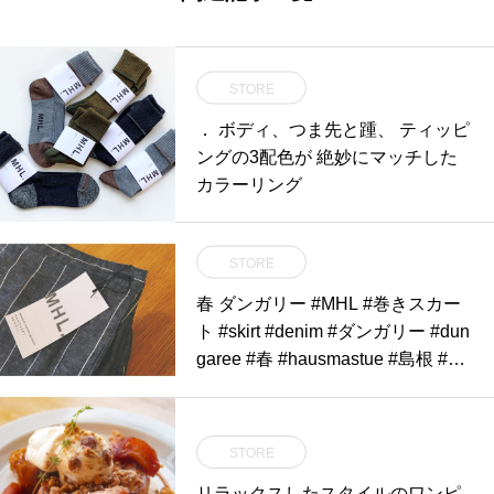
STORE
． ボディ、つま先と踵、 ティッピ
ングの3配色が 絶妙にマッチした
カラーリング
STORE
春 ダンガリー #MHL #巻きスカー
ト #skirt #denim #ダンガリー #dun
garee #春 #hausmastue #島根 #松
江
STORE
リラックスしたスタイルのワンピ