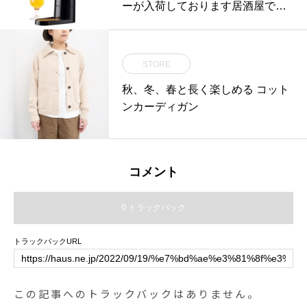
ーが入荷しております居酒屋で出
てくるようなクリーミーな泡立ち
のビールを実現します。.各社の
缶・瓶の規格に対応した専用の保
STORE
冷剤が付属。簡単セッティングに
秋、冬、春と長く楽しめる コット
より、全体加圧方式でビールをジ
ンカーディガン
ョッキに送り出します。.1秒間に4
万回という高速振動を生み出す超
音波機能を本体に搭載していま
す。とてもきめ細かくクリーミー
コメント
な泡で居酒屋で出るようなビール
を実現できます。.ただいま大人気
0 トラックバック
の一口おつまみ一杯の珍極シリー
ズと合わせていかがでしょうか。
トラックバックURL
お酒好きをたちまち笑顔にする、
ビールサーバーをどうぞお見逃し
なく.#家呑み#ビール#ビールサー
この記事へのトラックバックはありません。
バー#greenhouse #おうち時間#st