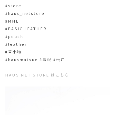
#store
#haus_netstore
#MHL
#BASIC LEATHER
#pouch
#leather
#革小物
#hausmatsue #島根 #松江
HAUS NET STORE はこちら