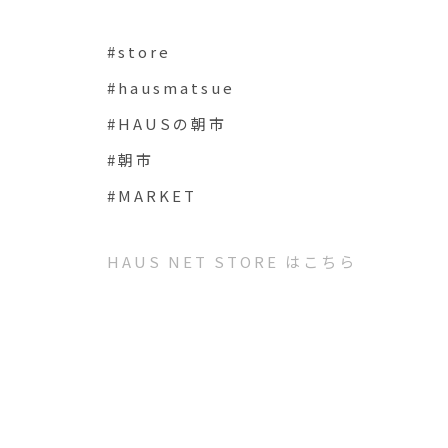
#store
#hausmatsue
#HAUSの朝市
#朝市
#MARKET
HAUS NET STORE はこちら