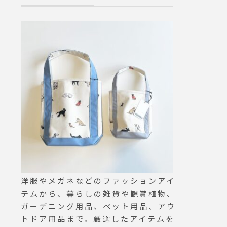
。雪の
らどうぞ↓@haus_flower ..#
されま
スワッグ#しめ縄#preserved
ジェと
flower #正月#hausmatsue #
トにも
島根#松江
マス感
でもな
お部屋に
コレク
゙ー
るのも
サイトは
.ne.j
゚ロフィ
ス頂けま
ませ！
洋服やメガネなどのファッションアイ
re ．#
テムから、暮らしの雑貨や観賞植物、
LL#s
ガーデニング用品、ペット用品、アウ
ム#ch
トドア用品まで。厳選したアイテムを
スマス#