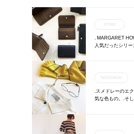
STORE
. MARGARET 
人気だったシリー
INSTAGRAM
.スメドレーのエ
気な色もの。.そ
レームのideaの
こちらもどうぞ︎@haus_
polo collar card
がねコーデ