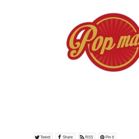
Tweet
Share
RSS
Pin it