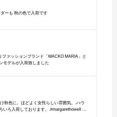
ーダーも 秋の色で入荷です
Sよりファッションブランド「WACKO MARIA」と
ンモデルが入荷致しました
だけ秋色に。ほどよく女性らしい雰囲気。.ハウ
入荷しております。.#margarethowell #i
めがね#眼鏡#hausmatsue #島根#松江