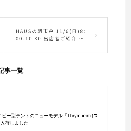
HAUSの朝市🧅 11/6(日)8:
00-10:30 出店者ご紹介 ⑤
檸檬屋(レモネード・バーガ
ー) @lemonya.lemonad
e 出店者コメント “広島
記事一覧
ィピー型テントのニューモデル「Thrymheim (ス
が入荷しました