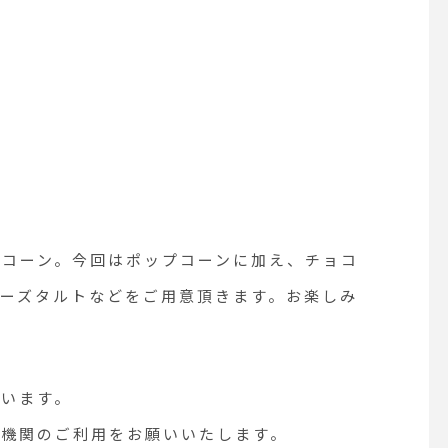
ら届いたスノードーム
舞う幻想的な風景が癒
す。クリスマスのオブ
してはもちろん、ギフ
おすすめです。クリス
が前面に出たアイテム
いので季節を問わず
置いていただけます。
ターの方も多いスノート
ム。少しずつ集めてみ
楽しそうです︎【通販
プコーン。今回はポップコーンに加え、チョコ
https://net-store.haus
p/】本アカウントのフ
ーズタルトなどをご用意頂きます。お楽しみ
ールURLからアクセ
す。是非、ご覧下さい
． ． @haus_net_sto
DETAIL#WONDERBA
ざいます。
nowdome#スノードー
通機関のご利用をお願いいたします。
ristmas#xmas#クリ