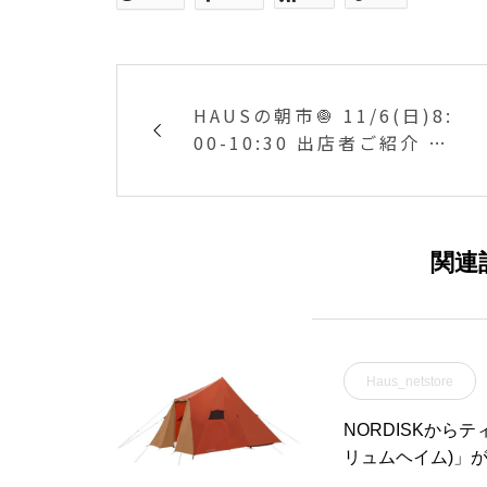
HAUSの朝市🧅 11/6(日)8:
00-10:30 出店者ご紹介 ⑧
Fum.(ビーズアクセサリー
[ピアス、イヤリング、ヘア
ゴム]) @fum.origina
関連
Haus_netstore
NORDISKからテ
リュムヘイム)」