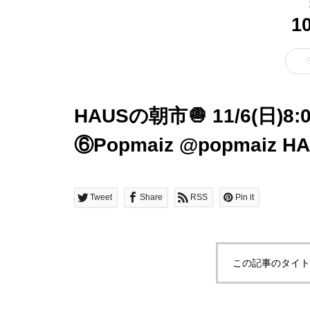
1
HAUSの朝市🧅 11/6(日)8
⑥Popmaiz @popmai
ズのポップコーン
Tweet
Share
RSS
Pin it
この記事のタイト