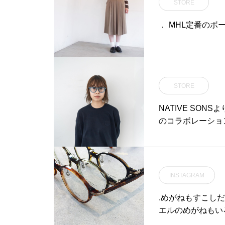
STORE
． MHL定番のボ
STORE
NATIVE SON
のコラボレーショ
INSTAGRAM
.めがねもすこし
エルのめがねもいろいろ
dea #optical#