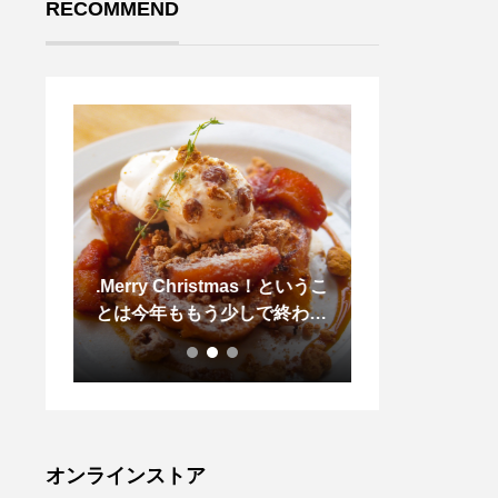
RECOMMEND
゙も販
.Merry Christmas！というこ
or スノ
とは今年ももう少しで終わり
かき氷始めまし
えした
はやいものですね。そろそろ
人も子
お正月の準備も。.プリザの
うも
お正月アレンジもいろいろ出
 BAL
来ましたぜひ、店頭にてご覧
゙ーム
くださいませ！.HÅUSのプ
ダムか
リザのInstagramはこちらか
オンラインストア