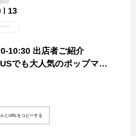
2022
0
13
STORE
:00-10:30 出店者ご紹介
z HAUSでも大人気のポップマイ
【HÅUS 通販サイトて
かき氷始めました
売中】@haus_net_st
ードームをひっくりか
時のあのキラキラは大
供もつい魅入ってしま
の。DETAILWONDER
ルとURLをコピーする
L GLITTER スノート
オランダ・アムステル