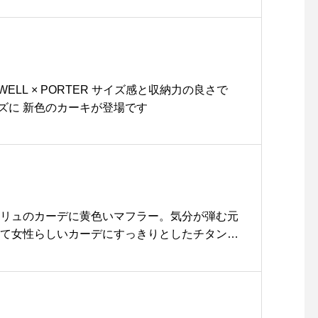
HOWELL × PORTER サイズ感と収納力の良さで
ズに 新色のカーキが登場です
クリュのカーデに黄色いマフラー。気分が弾む元
して女性らしいカーデにすっきりとしたチタンフ
めがね。.足し算引き算もすこしづつ。.あわせて
howell .#margarethowell #johnsmedley #
igan #cardigan #micahirosawa#optical #眼鏡#め