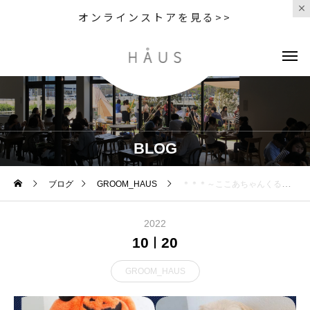
オンラインストアを見る>>
BLOG
ブログ
GROOM_HAUS
⁡ ＊＊＊～ここあちゃんくるみちゃんもかちゃん 洋くんボッシュくんソラちゃん～＊＊＊ ご来店いただきあり
2022
10
20
GROOM_HAUS