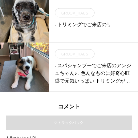
GROOM_HAUS
. トリミングでご来店のリ
GROOM_HAUS
. スパシャンプーでご来店のアンジ
ュちゃん♪ . 色んなものに好奇心旺
盛で元気いっぱい トリミングが終
わるま
コメント
0 トラックバック
トラックバックURL