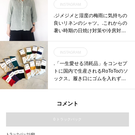
INSTAGRAM
わしくは@haus_howell へ．#mar
garethowell #leatherlaceupshoes#
.ジメジメ︎と湿度の梅雨に気持ちの
leathershoes#革靴#国産#山形#キ
良いリネンのシャツ。.これからの
ップ#カーフレザー#グッドイヤー
暑い時期の日焼け︎対策や冷房対策
ウェルテッド製法 #ダービーシュ
にも。..color アクア、ホワイト、
ーズ#hausmatsue #島根 #松江
ネイビー.#margarethowell #fine lin
INSTAGRAM
en #linen#shirt#hausmatsue #島根
#松江
.「一生愛せる消耗品」をコンセプ
トに国内で生産されるRoToToのソ
ックス。履き口にゴムを入れず、
特殊なストレッチ糸で編み立てフ
ィットさせる「MOCCHIL SOCK
S」、リサイクルシルクをふんだ
コメント
んき使用し編み立てられた「SILK
NOIL」、以上2種類が入荷してお
0 トラックバック
ります。長期的に履ける特別感あ
る一足、ぜひお試しください◎.#r
トラックバックURL