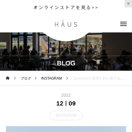
オンラインストアを見る>>
BLOG
ブログ
INSTAGRAM
【guepardの新型】秋の展示会で注文した商品が続々と入荷しています問い合わせも多いギュパール度付きでも度なしもクリアレンズでもカラーレンズにしてもフラットレンズが魅力的なので度付きの場合もフラットレンズをおすすめします@haus_megane #眼鏡#optical#めがね#hausmatsue #島根#松江#松江メガネ#生活に寄り添うメガネ#haus#ライトカラーレンズ#guepard #guépard #ギュパール
2022
12
09
INSTAGRAM