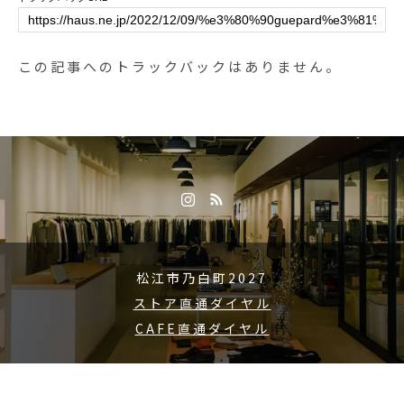
ototo#socks#haus #haus_matsue
#hausmatsue #松江カフェ #島根
カフェ #松江 #島根 #山陰
この記事へのトラックバックはありません。
松江市乃白町2027
ストア直通ダイヤル
CAFE直通ダイヤル
Copyright © 2015