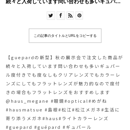
続々と入荷しています問い合わせも多いギュパー
ル度付きでも度なしもクリアレンズでもカラーレ
ンズにしてもフラットレンズが魅力的なので度付
きの場合もフラットレンズをおすすめします
@haus_megane #眼鏡#optical#めがね
この記事のタイトルとURLをコピーする
#hausmatsue #島根#松江#松江メガネ#生活に寄
り添うメガネ#haus#ライトカラーレンズ
#guepard #guépard #ギュパール
【guepardの新型】秋の展示会で注文した商品が
続々と入荷しています問い合わせも多いギュパー
ル度付きでも度なしもクリアレンズでもカラーレ
ンズにしてもフラットレンズが魅力的なので度付
きの場合もフラットレンズをおすすめします
@haus_megane #眼鏡#optical#めがね
#hausmatsue #島根#松江#松江メガネ#生活に
寄り添うメガネ#haus#ライトカラーレンズ
#guepard #guépard #ギュパール