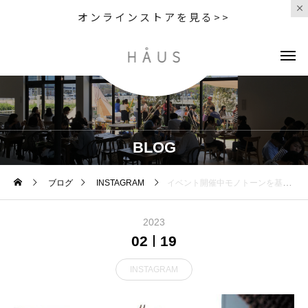
オンラインストアを見る>>
BLOG
ブログ
INSTAGRAM
️イベント開催中️モノトーンを基調にシンプルでスタリッシュなデザインと使いやすさが人気のブランド「towerシリーズ」洗面所から玄関まで幅広く活躍します。 素材は丈夫なスチール製のアイテムが多いので水周りでも安心して使用できます。キッチン周りからバスルームまで幅広い商品が揃っていますので自分が欲しい物を是非探しに来ませんか。#store#haus_net_store #hausmatsue#haus_matsue#山陰#島根#松江#暮らしの雑貨#tower
2023
02
19
INSTAGRAM