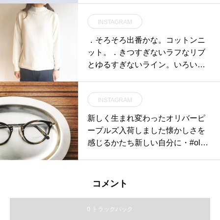
0〜66mmの方にオススメ・#optic
INSTAGRAM
al#めがね#hausmatsue #島根#松
江#松江メガネ#生活に寄り添うメ
．そろそろ出番かな。コットンニ
ガネ#メガネ男子#メガネ女子#h-fu
ット。．きつすぎないラフなリブ
sion#HFL-815#似合う眼鏡探した
とゆるすぎないライン。いろいろ
い
とツボなこのニット。色も揃って
再入荷です︎．あわせてこちらもど
INSTAGRAM
うぞ@haus_howell ．．#MHL.#ro
ugh cotton#cotton#knit#bottleneck
新しく生まれ変わったオリバーピ
#hausmatsue #島根#松江
ープルズ入荷しました懐かしさを
感じるかたち新しい自分に・#oliv
erpeoples #optical#めがね#hausm
atsue #島根#松江#松江メガネ#生
活に寄り添うメガネ
コメント
0 トラックバック