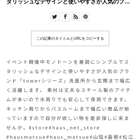
タリッシュなデザインと使いやすさが人気のブラ
ンド「towerシリーズ」洗面所から玄関まで幅広く
活躍します。 素材は丈夫なスチール製のアイテム
が多いので水周りでも安心して使用できます。キ
ッチン周りからバスルームまで幅広い商品が揃っ
この記事のタイトルとURLをコピーする
ていますので自分が欲しい物を是非探しに来ませ
んか。#store#haus_net_store
#hausmatsue#haus_matsue#山陰#島根#松江#暮
イベント開催中️モノトーンを基調にシンプルでス
らしの雑貨#tower
タリッシュなデザインと使いやすさが人気のブラ
ンド「towerシリーズ」洗面所から玄関まで幅広
く活躍します。 素材は丈夫なスチール製のアイテ
ムが多いので水周りでも安心して使用できます。
キッチン周りからバスルームまで幅広い商品が揃
っていますので自分が欲しい物を是非探しに来ま
せんか。#store#haus_net_store
#hausmatsue#haus_matsue#山陰#島根#松江