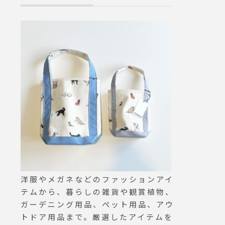
haus
hausmatsue#
せてお
#galette#cr
ンタイン
レープ#クレー
ピープル
ンチ#松江カフ
#板チ
テイクアウトド
プ#デ
レ#ちょ
#加島
ネン #
レゼン
根 #松江
洋服やメガネなどのファッションアイ
テムから、暮らしの雑貨や観賞植物、
ガーデニング用品、ペット用品、アウ
トドア用品まで。厳選したアイテムを