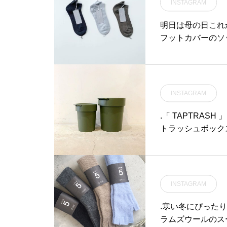
いくものにしたい」という
INSTAGRAM
aus #haus_mat
想いを、「BIRDS’ WORD
#島根
S」というブランド名に込め
明日は母の日これ
ています。□□□□□□ □
フットカバーのソ
□□□□□ □□□□□□ □
くらい。ハウスホ
□□□□□ □□□本アカウ
すめです。絶妙な
ントのプロフィールURLか
ども合わせても◎color
らアクセス頂けます。是
4㎝対応¥2,800
INSTAGRAM
非、ご覧下さいませ！ @ha
しておりませんのて
us_netstore □□□□□
わせくださいませ。#mar
.「 TAPTRASH
□ □□□□□□ □□□□□
ot cover#socks#
トラッシュボック
□ □□□□□□ □□□#BI
松江
ザインです。使い
RDS’WORDS#バーズワー
ありきたりではな
ズ#haus_matsue #haus_
さい。.#trashbox#ta
netstore
matsue #松江カ
INSTAGRAM
.寒い冬にぴったり
ラムズウールのス