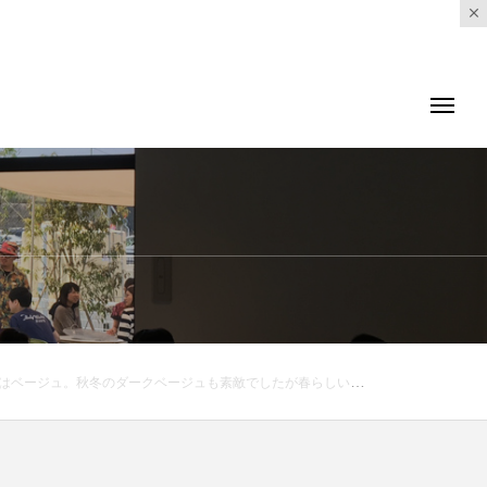
URLからアクセス頂けます。是非、ご覧下さいませ！ ． ． @haus_netstore ．□□□□□□ □□□□□□ □□□□□□ □□□□□□ □□□#haus_netstore #ゴーシュ#カツラギワイドパンツ #カツラギ#hausmatsue #島根#松江