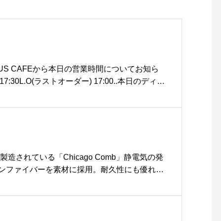
ゃんのお留守番や添い寝の
時のお友達としてもいかが
ですか？〈サイズ〉縦…約4
0cm、横…約30cm、厚
さ…約11cm＊＊＊＊＊ ＊
＊＊＊＊ ＊＊＊＊＊ ＊＊＊
AUS CAFEから本日の営業時間についてお知ら
＊＊ ＊＊《RECRUIT》ト
17:30L.O(ラストオーダー) 17:00..本日のディナ
リマーさん募集しておりま
用により貸切営業とさせていただきます。ご迷
す。(1人でカットの仕上げ
ますが何卒よろしくお願いいたします。..鍋の
まで出来る経験者の方。)気
ました◎まだまだご予約承っておりますのでた
になる方は、GROOM HAU
せお待ちしております♡.お問い合わせtel 085
S → 0852-61-2885または
..こちらのページも随時更新中です。チェックお願いし
HAUS → 0852-61-5885
e_foods ..#貸切営業#dinner #ディナー#コース
製造されている「Chicago Comb」静電気の発
までお電話ください。＊＊
鍋 #魚介#焙煎 #ごま豆乳鍋 #前菜 #キッシュロ
ンファイバーを素材に採用。耐久性にも優れる
＊＊＊ ＊＊＊＊＊ ＊＊＊＊
モークサーモン#シーザーサラダ#cafestagram
いいただけます。またマットで落ち着いたデザ
＊ ＊＊＊＊＊ ＊＊【HAUS
fe #カフェ #カフェ巡り#haus_matsue#hausmatsu
インでお使いいただけます。硬派なバーバース
通販サイトではフードやわ
島根カフェ#松江 #島根
も持ってこいかと。バレンタインのプレゼント
んちゃんグッズ販売中】htt
madeinusa#chicagocomb#シカゴコーム#h