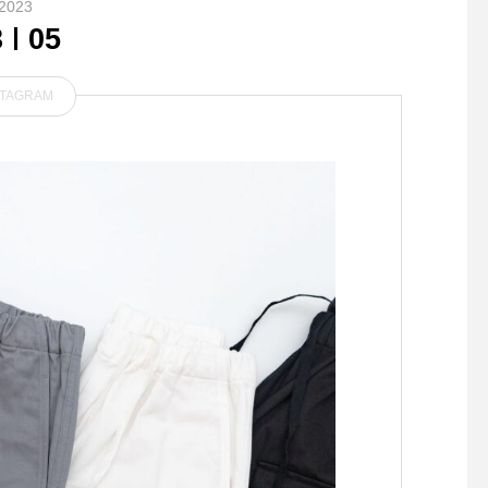
2023
3
05
STAGRAM
.香り高いエスプレッソにあ
.雪も落ち着きましたね
っさりとした豆乳のミルクフ
も回復した週始め。そ
ォームをふんわりとそそいぢ
バレンタインに向けて
優しい甘さのハチミツをほん
はじめませんか？HÅU
のりとトッピング.ハチミツ
着々と商品が入荷して
の香りとエスプレッソの味わ
す！！可愛くラッピン
いとが気持ちをホッとさけて
んでお受けいたします
くれます◎# TABLEHAUS#
のバレンタインはぜひH