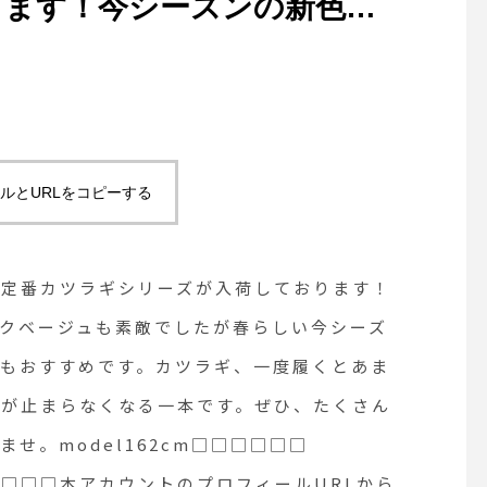
ります！今シーズンの新色は
ベージュも素敵でしたが春ら
明るめのベーシックなベージ
ラギ、一度履くとあまりの履
にリピートが止まらなくなる
ルとURLをコピーする
ん揃ってる今のうちに店頭に
62cm□□□□□□ □□□□□□
大定番カツラギシリーズが入荷しております！
□本アカウントのプロフィールURL
クベージュも素敵でしたが春らしい今シーズ
ュもおすすめです。カツラギ、一度履くとあま
、ご覧下さいませ！ ． ．
トが止まらなくなる一本です。ぜひ、たくさん
□ □□□□□□ □□□□□□ □□□□□□
せ。model162cm□□□□□□
e #ゴーシュ#カツラギワイドパンツ
 □□□本アカウントのプロフィールURLから