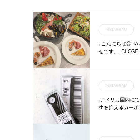
ザインを」という思いが込
められているカップ。しっ
とりとした手触りの白磁に
施された、釉薬で描かれた
INSTAGRAM
愛らしいお花。カップのデ
ザインと同じ、愛らしい
..こんにちは◎H
花々が描かれた箱に入れて
せです。..CLOSE 
お届けします。大切な方へ
ーは団体様のご利
の贈りものにもぴったりで
惑をおかけいたし
す。BIRDS’WORDS（バー
ご予約も増えてき
ズワーズ）：「鳥のさえず
くさんのお問い合わ
りは、伝達手段や求愛など
INSTAGRAM
2-61-5888
が目的の鳴き声にも関わら
ます♡@haus_caf
.アメリカ国内にて
ず、人が聞くと不思議と心
料理#鍋 #フレンチ
生を抑えるカーボ
地よく体に伝わってくる。
レーヌ#生ハム #ス
ため長期的にお使
自分たちが作り出すものも
#instafood #ca
インなので男性メ
鳥のさえずりのように、人
e #松江カフェ #
タイルのセットに
の心や体に優しく伝わって
にもオススメです◎.#