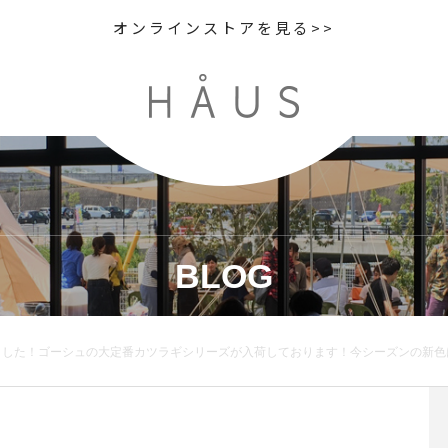
オンラインストアを見る>>
BLOG
ベージュ。秋冬のダークベージュも素敵でしたが春らしい今シーズンのすこし明るめのベーシックなベージュもおすすめです。カツラギ、一度履くとあまりの履きやすさと合わせやすさにリピートが止まらなくなる一本です。ぜひ、たくさん揃ってる今のうちに店頭にてご覧くださいませ。model162cm□□□□□□ □□□□□□ □□□□□□ □□□□□□ □□□本アカウントのプロフィール