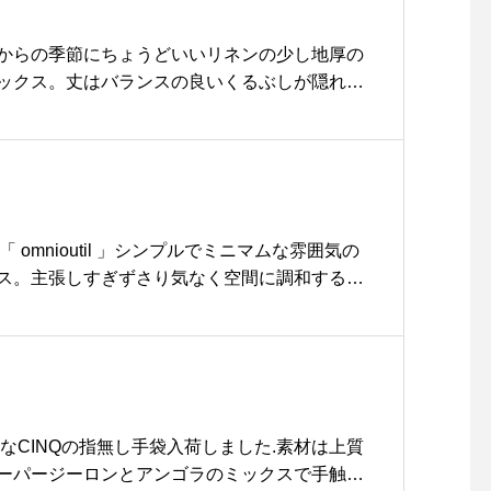
p://www.haus2005.jp詳
sue #hausmatsue #松江カフェ #島根カフェ #松江
しくは↓@haus_net_stor
からの季節にちょうどいいリネンの少し地厚の
e ぜひ、ご覧下さい！GRO
ックス。丈はバランスの良いくるぶしが隠れる
OM HAUS松江市乃白町202
ールド定番のこの形。とても履きやすくておす
70852-61-2885open 9:0
丈で存在感もちょうど良いのです。サンダルな
0close 18:00#GROOM_H
 グレー、ブルー、ネイビーsize 22.5㎝〜2
AUS#松江トリミングサロン
+tax ．．． ※こちらの商品はまだオンライン掲載
#松江トリミング #松江スパ
゙気になる方はメッセージかお電話でお問い合
シャンプー#松江ペットサロ
garethowell #household goods#linen fo
ン #松江ペット #松江#山陰
 」「 omnioutil 」シンプルでミニマムな雰囲気の
thanksmothersday #母の日#hausmatsue #島根#
#島根#hausmatsue#gro
ス。主張しすぎずさり気なく空間に調和するデ
omhaus
やすさと新鮮な設計が見事に両立しています。
いゴミ箱をお探しの方、是非ご覧にお越しくだ
ptrash#omnioutil #haus #haus_matsue #haus
フェ #島根カフェ #松江 #島根 #山陰
なCINQの指無し手袋入荷しました︎.素材は上質
ーパージーロンとアンゴラのミックスで手触り