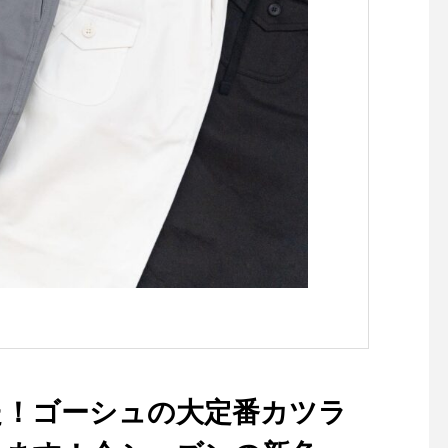
hausmatsue#haus_matsue
にお任せください♡..@
#galette#crepe#ガレット#ク
_zakka こちらも合わ
レープ#クレープリー#松江ラ
願いします！..#バレ
ンチ#松江カフェ#ドリンク#
#バレンタインデー#
テイクアウトドリンク
ツリー#デザートバー 
ョコ #フィリングタイ
ュランス#オードトワ
これーとのための煎茶
茶舗 #松江市#fog #リ
ハンカチ#ギフト #プ
ト#hausmatsue #島
た！ゴーシュの大定番カツラ