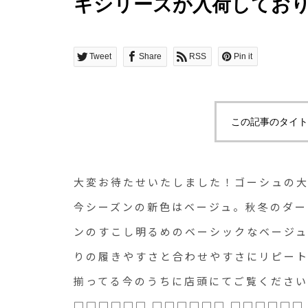
ギシリーズが入荷してお
ベージュ。秋冬のダーク
しい今シーズンのすこし
Tweet
Share
RSS
Pin it
ュもおすすめです。カツ
きやすさと合わせやすさ
この記事のタイト
一本です。ぜひ、たくさ
てご覧くださいませ。model1
大変お待たせいたしました！ゴーシュの
□□□□□□ □□□□□□ □□
今シーズンの新色はベージュ。秋冬のダー
ンのすこし明るめのベーシックなベージ
からアクセス頂けます。是非
りの履きやすさと合わせやすさにリピー
@haus_netstore ．□□□□□
揃ってる今のうちに店頭にてご覧くださいま
□□□#haus_netstor
□□□□□□ □□□□□□ □□□□□□