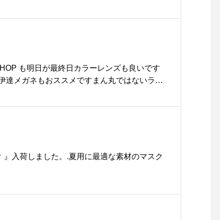
か♡手首のリブが長くなっているので上着を着
たい空気の侵入を防いでくれてとっても暖かい
しください♡.#CINQ #手袋#手ぶくろ #スコ
ウール #アンゴラ#クリスマスプレゼント #雑
matsue #島根 #松江
P SHOP も明日が最終日カラーレンズも良いです
伊達メガネもおススメですまん丸ではないラウ
クカラーと薄いクリアカラーが良い表情を作っ
リエーション豊かに揃ってます似合うものがわ
相談してくださいもちろん度付きも#optical#
tsue #島根#松江#松江メガネ#生活に寄り添うメ
メガネ女子#blanc#土岐麻子#山陰初#サングラ
ップアップストア #星野源#_blanc_
ク 』入荷しました。.夏用に最適な素材のマスク