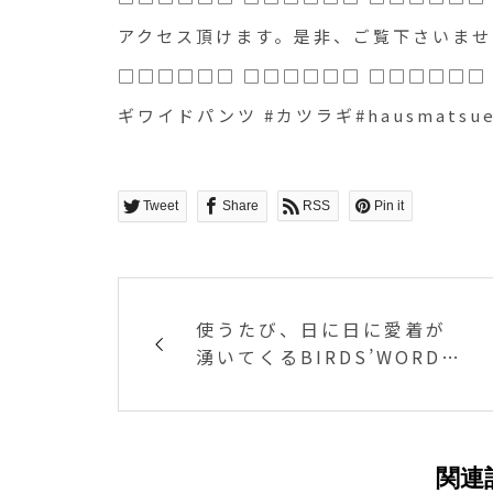
#カツラギ#hausmatsue
アクセス頂けます。是非、ご覧下さいませ！ ．
□□□□□□ □□□□□□ □□□□□□ □□
ギワイドパンツ #カツラギ#hausmatsu
Tweet
Share
RSS
Pin it
使うたび、日に日に愛着が
湧いてくるBIRDS’WORDS
DAY BY DAY CUP FLOWE
R「日々を大切に暮らすあな
たへ、使うたびに日に日に
愛着が湧いてくるようなデ
関連