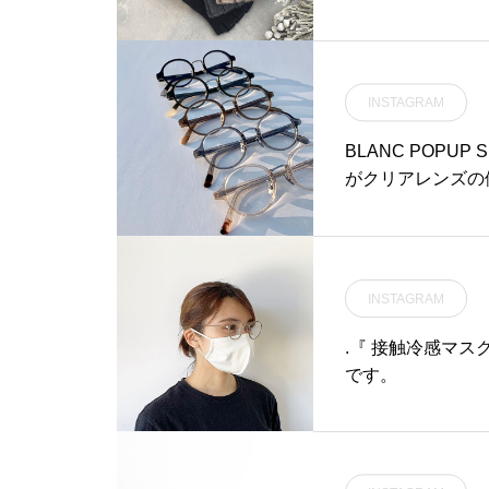
が良く軽くて柔ら
ると手首からの冷
です。ぜひ一度お試
ットランド#ラムズ
INSTAGRAM
貨 #zakka#haus
BLANC POPU
がクリアレンズの
ンドフレームダー
てくれます他にバ
からない方は気軽に
めがね#hausma
INSTAGRAM
ガネ#メガネ男子#
ス#2020春夏#ポ
.『 接触冷感マス
です。