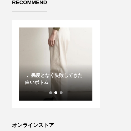
RECOMMEND
︎天候
． 幾度となく失敗してきた
.香り高いエス
ろそろ
白いボトム
っさりとした豆
準備を
ォームをふんわ
Sにも
優しい甘さのハ
おりま
のりとトッピン
グ、喜
の香りとエスプ
♡今年
いとが気持ちを
ÅUS
くれます◎# TA
オンラインストア