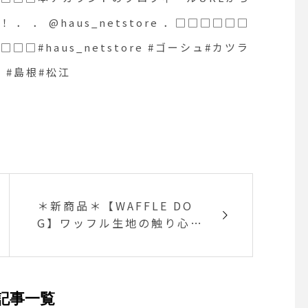
 #島根#松江
 ． @haus_netstore ．□□□□□□
□#haus_netstore #ゴーシュ#カツラ
e #島根#松江
＊新商品＊【WAFFLE DO
G】ワッフル生地の触り心地
がとても気持ち良くてずっ
と抱きしめていたくなるお
もちゃお腹にはスクィーカ
ーが入っています。わんち
記事一覧