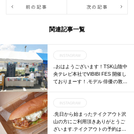
前の記事
次の記事
関連記事一覧
INSTAGRAM
..おはようございます！TSK山陰中
央テレビ本社でVIBIBI FES 開催し
ておりまーす！.モデル 俳優の敦士
さんのトークイベントやウェディ
ングショーもありますよ◎.今日も
INSTAGRAM
暑くなりますのでお越しの際はし
っかり暑さ対策してきてください
.先日から始まったテイクアウト沢
ね〜！….店舗のほうも通常営業し
山の方にご利用頂きありがとうご
ておりますのでよろしくお願いし
ざいます.テイクアウトの予約は当
ます♡….#イベント #イベント出