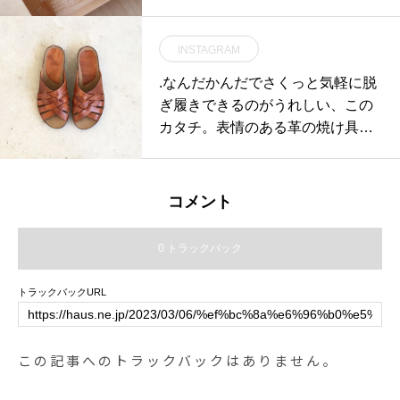
日の10:00までお受けできます。
店#TSK #TSK山陰中央テレビ#vibi
（それ以降の方はお取り置きにな
bifes #fes#food #イタリアンカレ
INSTAGRAM
ります）受け取りは11:30〜できま
ー #curry #drink #ドリンク#takeou
す️.テイクアウトメニューの・チキ
.なんだかんだでさくっと気軽に脱
t #テイクアウト#メロンクリーム
ン南蛮弁当・チキン南蛮コッペ・
ぎ履きできるのがうれしい、この
ソーダ #クリームソーダ#コーヒー
キッシュBOXの3種類は夜も受け
カタチ。表情のある革の焼け具合
フロート#コーヒーゼリーフロー
取り可能です夜の部（16:00以降）
もすてきです。color ブラウン、ブ
ト#チャイ #ほうじ茶ラテ#フルー
受け取りの方は当日15:00までご予
ラックsize 36 . 37 . 38 .39#vialis#s
ツソーダ#柑橘ソーダ #キウイミン
約承ります。.時たま食材の量によ
andal#Spain#Barcelona#hausmat
トソーダ#hausmatsue #haus_mat
コメント
りご用意ができない事が有るかも
sue #島根#松江
sue #松江カフェ #島根カフェ #松
知れませんのでご了承頂けると喜
江 #島根 #山陰
0 トラックバック
びます。..《レストラン営業時間》
11:30〜17:00テイクアウトのみの
トラックバックURL
営業…写真はチキン南蛮コッペサ
ンド！たっぷりのチキン南蛮とタ
ルタルソースがガッツリ楽しめる
この記事へのトラックバックはありません。
サンドです🥖..《HÅUS営業時間》
◎ショップ 11:00〜20:00.#HAUS#