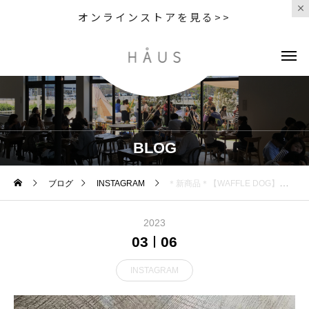
オンラインストアを見る>>
BLOG
ブログ
INSTAGRAM
＊新商品＊【WAFFLE DOG】ワッフル生地の触り心地がとても気持ち良くてずっと抱きしめていたくなるおもちゃお腹にはスクィーカーが入っています。わんちゃんのお留守番や添い寝の時のお友達としてもいかがですか？〈サイズ〉縦…約40cm、横…約30cm、厚さ…約11cm＊＊＊＊＊ ＊＊＊＊＊ ＊＊＊＊＊ ＊＊＊＊＊ ＊＊《RECRUIT》トリマーさん募集しております。(1人でカットの仕上げまで出来る経験者の方。)気になる方は、GROOM HAUS → 0852-61-2885またはHAUS → 0852-61-5885までお電話ください。＊＊＊＊＊ ＊＊＊＊＊ ＊＊＊＊＊ ＊＊＊＊＊ ＊＊【HAUS通販サイトではフードやわんちゃんグッズ販売中】http://www.haus2005.jp詳しくは↓@haus_net_store ぜひ、ご覧下さい！GROOM HAUS松江市乃白町20270852-61-2885open 9:00close 18:00#GROOM_HAUS#松江トリミングサロン #松江トリミング #松江スパシャンプー#松江ペットサロン #松江ペット #松江#山陰#島根#hausmatsue#groomhaus
2023
03
06
INSTAGRAM