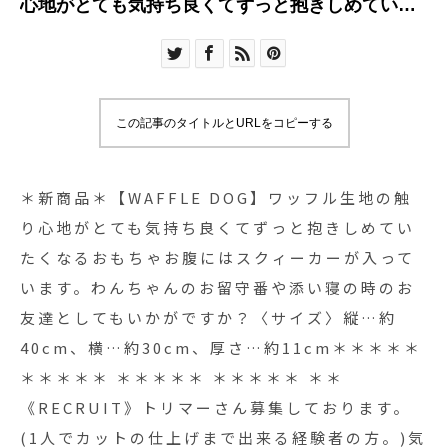
心地がとても気持ち良くてずっと抱きしめていた
くなるおもちゃお腹にはスクィーカーが入ってい
ます。わんちゃんのお留守番や添い寝の時のお友
達としてもいかがですか？〈サイズ〉縦…約
40cm、横…約30cm、厚さ…約11cm＊＊＊＊＊
この記事のタイトルとURLをコピーする
＊＊＊＊＊ ＊＊＊＊＊ ＊＊＊＊＊ ＊＊
《RECRUIT》トリマーさん募集しております。(1
人でカットの仕上げまで出来る経験者の方。)気に
＊新商品＊【WAFFLE DOG】ワッフル生地の触
なる方は、GROOM HAUS → 0852-61-2885また
り心地がとても気持ち良くてずっと抱きしめてい
はHAUS → 0852-61-5885までお電話ください。＊
たくなるおもちゃお腹にはスクィーカーが入って
＊＊＊＊ ＊＊＊＊＊ ＊＊＊＊＊ ＊＊＊＊＊ ＊＊
います。わんちゃんのお留守番や添い寝の時のお
【HAUS通販サイトではフードやわんちゃんグッ
友達としてもいかがですか？〈サイズ〉縦…約
ズ販売中】http://www.haus2005.jp詳しくは
40cm、横…約30cm、厚さ…約11cm＊＊＊＊＊
↓@haus_net_store ぜひ、ご覧下さい！GROOM
＊＊＊＊＊ ＊＊＊＊＊ ＊＊＊＊＊ ＊＊
HAUS松江市乃白町20270852-61-2885open
《RECRUIT》トリマーさん募集しております。
9:00close 18:00#GROOM_HAUS#松江トリミン
グサロン #松江トリミング #松江スパシャンプー#
(1人でカットの仕上げまで出来る経験者の方。)気