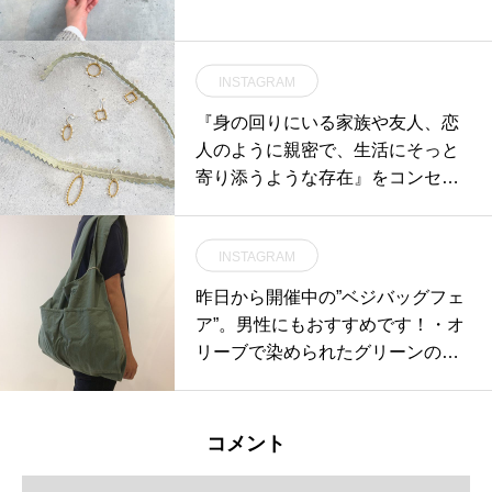
INSTAGRAM
『身の回りにいる家族や友人、恋
人のように親密で、生活にそっと
寄り添うような存在』をコンセプ
トにひとつひとつ丁寧に作られた
Amitoのアクセサリー。定番に加
INSTAGRAM
え、新作もたくさん届きました🌲
身につけてることを忘れるほどの
昨日から開催中の”ベジバッグフェ
軽やかさも魅力の１つ。大切な人
ア”。男性にもおすすめです！・オ
に贈りませんか。もちろん、自分
リーブで染められたグリーンのマ
へのご褒美にも。#amito #pierce#
ルシェバッグ。たっぷり入るサイ
necklace#gift
ズです。・《haus営業時間》ショ
ップ 11:00-20:00ビストロカフェ
コメント
モーニング 9:00-11:00(オーダース
トップ10:30)ランチ〜ディナー 11: