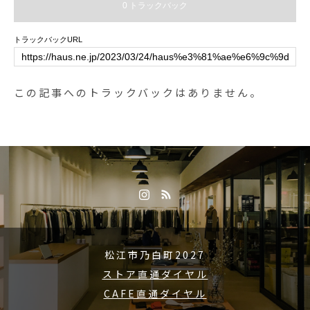
0 トラックバック
30-21:00(オーダーストップ20:15)
#hausmatsue#ベジバッグ#vegieb
トラックバックURL
ag#haus_zakka
この記事へのトラックバックはありません。
松江市乃白町2027
ストア直通ダイヤル
CAFE直通ダイヤル