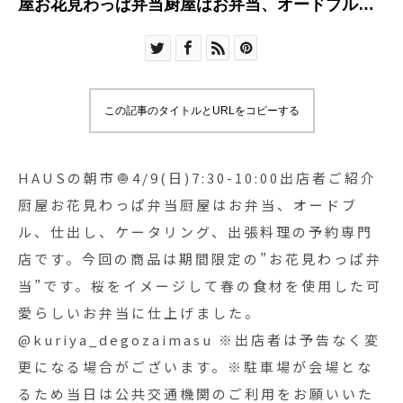
屋お花見わっぱ弁当厨屋はお弁当、オードブル、
仕出し、ケータリング、出張料理の予約専門店で
す。今回の商品は期間限定の”お花見わっぱ弁
当”です。桜をイメージして春の食材を使用した可
愛らしいお弁当に仕上げました。
この記事のタイトルとURLをコピーする
@kuriya_degozaimasu ※出店者は予告なく変更
になる場合がございます。※駐車場が会場となる
ため当日は公共交通機関のご利用をお願いいたし
HAUSの朝市🧅4/9(日)7:30-10:00出店者ご紹介
ます。#hausmatsue#HAUSの朝の市#HAUSの朝
厨屋お花見わっぱ弁当厨屋はお弁当、オードブ
市#朝市#MARKET
ル、仕出し、ケータリング、出張料理の予約専門
店です。今回の商品は期間限定の”お花見わっぱ弁
当”です。桜をイメージして春の食材を使用した可
愛らしいお弁当に仕上げました。
@kuriya_degozaimasu ※出店者は予告なく変
更になる場合がございます。※駐車場が会場とな
るため当日は公共交通機関のご利用をお願いいた