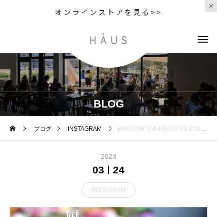
オンラインストアを見る>>
BLOG
ブログ
INSTAGRAM
HAUSの朝市🧅4/9(日)7:30-10:00出店者ご紹介厨屋お花見わっぱ弁当厨屋はお弁当、オードブル、仕出し、ケータリング、出張料理の予約専門店です。今回の商品は期間限定の”お花見わっぱ弁当”です。桜をイメージして春の食材を使用した可愛らしいお弁当に仕上げました。@kuriya_degozaimasu ※出店者は予告なく変更になる場合がございます。※駐車場が会場となるため当日は公共交通機関のご利用をお願いいたします。#hausmatsue#HAUSの朝の市#HAUSの朝市#朝市#MARKET
2023
03
24
INSTAGRAM