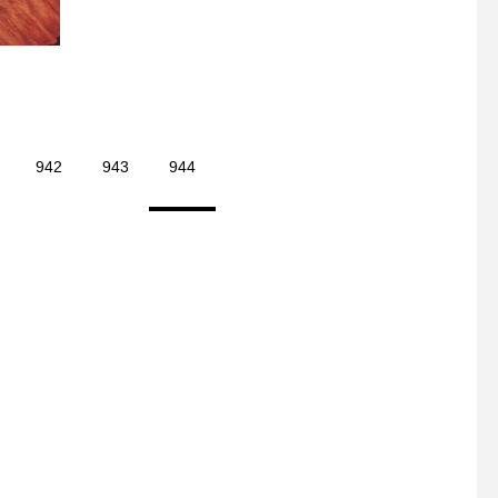
． これから 新しい生活が始
.様々な用途でお使い
まる時に 一緒に育ってくれ
けるメタルトレーが到
る 腕時計を
おります。黒一色で無
イメージですが、使っ
毎に塗装が剥げアンテ
感ある味わいが増して
942
943
944
品。玄関先の鍵置きな
おすすめです◎.#メタ
ー#アンティーク#haus 
s_matsue #hausmat
江カフェ #島根カフェ 
#島根 #山陰