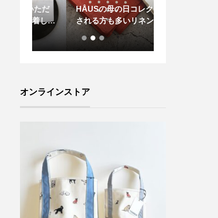
いただ
HÅUSの母の日コレクション
． これから 
着して
される方も多いリネンドット
まる時に 一緒
機質な
のハンカチシリーズ。コシの
る 腕時計を
ていく
あるリネンは繰り返しの洗濯
ィーク
にも十分耐えられ、使うほど
いく逸
に良さを実感できます。.#m
どにも
argarethowell #household
ルトレ
goods#マーガレットハウエ
オンラインストア
#hau
ル #ハウスホールド#linen d
sue #松
ot hanky#handkerchief#手
#松江
捺染#hausmatsue #島根#松
江