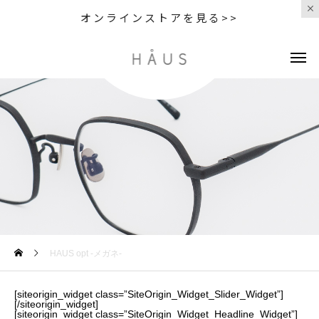
オンラインストアを見る>>
HAUS opt -メガネ-
[siteorigin_widget class=”SiteOrigin_Widget_Slider_Widget”]
[/siteorigin_widget]
[siteorigin_widget class=”SiteOrigin_Widget_Headline_Widget”]