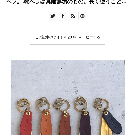
ベラ。.靴ベラは真鍮無垢のもの。長く使うことで
経年変化を楽しむことができます。.おしゃれと実
用性を兼ね備えたこちらは父の日のギフトにもオ
ススメです◎.#父の日 #ギフト#シューホーンキー
ホールダー#靴ベラ #真鍮#hausmatsue#島根 #松
この記事のタイトルとURLをコピーする
江