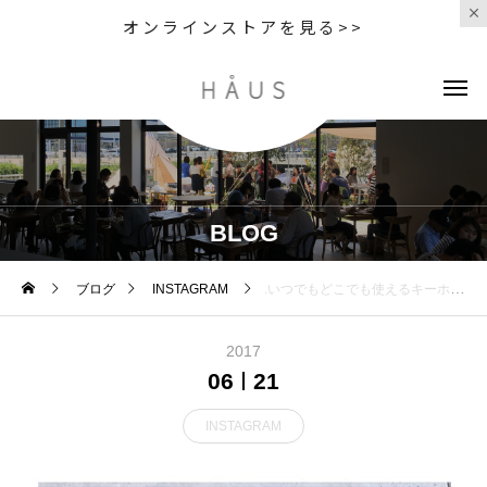
オンラインストアを見る>>
BLOG
ブログ
INSTAGRAM
.いつでもどこでも使えるキーホルダータイプの靴ベラ。.靴ベラは真鍮無垢のもの。長く使うことで経年変化を楽しむことができます。.おしゃれと実用性を兼ね備えたこちらは父の日のギフトにもオススメです◎.#父の日 #ギフト#シューホーンキーホールダー#靴ベラ #真鍮#hausmatsue#島根 #松江
2017
06
21
INSTAGRAM