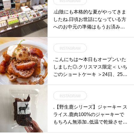
INSTAGRAM
.山陰にも本格的な夏がやってきま
したね︎.日頃お世話になっている方
へのお中元の準備はもうお済みで
すか？︎.HAUSではお中元にぴった
りの様々な商品をご用意しており
INSTAGRAM
ます！.ギフトセットはもちろん、
お選び頂いた商品の詰め合わせも
.こんにちは〜本日もオープンいた
承っております。お気軽にご相談
しました◎.クリスマス限定＜ いち
ください︎♡.#お中元 #お中元ギフ
ごのショートケーキ ＞24日、25日
ト#夏のおくりもの#ジュース詰め
のクリスマス期間だけいちごのシ
合わせ#くだものジュレ#ディップ
ョートケーキを数量限定でご用意
詰め合わせ#他にも色々#hausmats
INSTAGRAM
しております.HAUS専属のパティ
ue#島根 #松江
シエさんがひとつひとつ丁寧に作
.【野生鹿シリーズ】ジャーキー ス
っております。.ぜひクリスマス限
ライス.鹿肉100%のジャーキーで
定のショートケーキお試しくださ
もちろん無添加..低温で乾燥させて
いね…本日もたくさんのご来店お
いるためタンパク質や有用ミネラ