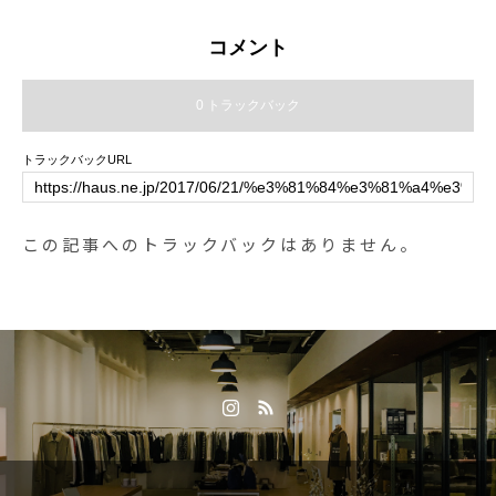
待ちしております！…《HAUS営
ルなどの栄養素が壊れずに残って
業時間》＊ショップ 11:00-20:00.
います。.水分は11%以下と低く柔
コメント
＊ビストロカフェモーニング. 9:00
らかく、風味の良い美味しさが凝
-11:00 (Lo10:30)ランチ 11:30-14:0
縮されたジャーキーになってます
0 トラックバック
0カフェ 14:00-18:00ディナー 18:0
◎.GROOM HAUS松江市乃白町20
0-21:00 (Lo20:15)…#dessert #swe
270852-61-2885open 9:00close 1
トラックバックURL
et #cake#ショートケーキ #ケーキ
8:00@haus_matsue#松江市トリミ
#いちごのショートケーキ #いちご
ング #松江ペットサロン#松江ペッ
#クリスマス #xmas #christmas #
ト#トリミングサロン#島根#松江#
この記事へのトラックバックはありません。
クリスマス限定 #期間限定#cafe #
山陰#haus_matsue #groomhause
カフェ #カフェ巡り#hausmatsue
#野性鹿#野生鹿シリーズ
#haus_matsue #松江カフェ #島根
カフェ#松江 #島根 #山陰 #島根旅
行