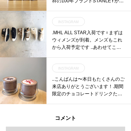
祥の100年ブランドSTANLEYが手
掛けるボトルシリーズ。.ユニセッ
クスで使えるホワイト/ブラックの
INSTAGRAM
色展開でのご用意になります。ST
ANLEYの魅力である頑丈さと保温
.MHL ALL STAR入荷です‍♀️まずは
力、クリーンな雰囲気を兼備。幅
ウィメンズが到着。メンズもこれ
広い場面でお使いいただけるプロ
から入荷予定です ..あわせてこち
ダクトです。.チョコレートを添え
らもどうぞ@haus_howell .#MHL#
てバレンタインのギフトにいかが
ALLSTAR#converse #allstar100 #
でしょうか？.#stanley#スタンレ
INSTAGRAM
sneaker#hausmatsue #島根#松江
ー#バレンタイン #haus #haus_ma
..こんばんは〜本日もたくさんのご
tsue #hausmatsue #松江カフェ #
来店ありがとうございます！.期間
島根カフェ #松江旅行#島根旅行#
限定のチョコレートドリンクたく
松江 #島根 #山陰
さんのご注文ありがとうございま
す♡.＜ ホットチョコレート/スト
ロベリーショコラ ＞.カカオ70%の
コメント
クーベルチュールチョコレートを
贅沢に使用した２種類のホットチ