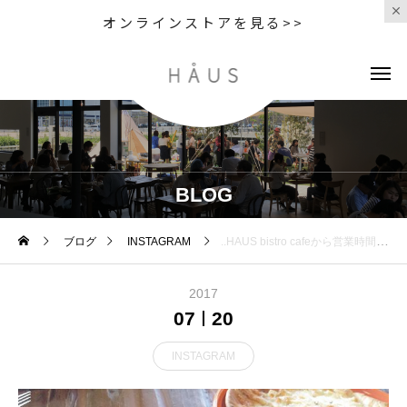
オンラインストアを見る>>
BLOG
ブログ
INSTAGRAM
..HAUS bistro cafeから営業時間についてお知らせです。..明日からディナーの営業時間が変わります。22時閉店でしたが21時閉店になりました。ラストオーダーは20時15分になります。ご迷惑をおかけしますが何卒よろしくお願いします！..明日も9時から元気に営業しております◎ご来店お待ちしております♡…#dinner #ディナー#営業時間 #変更#close #21時#lo #20時15分#よろしくお願いいたします #bistrocafe #cafe #カフェ #hausmatsue #島根 #松江
2017
07
20
INSTAGRAM