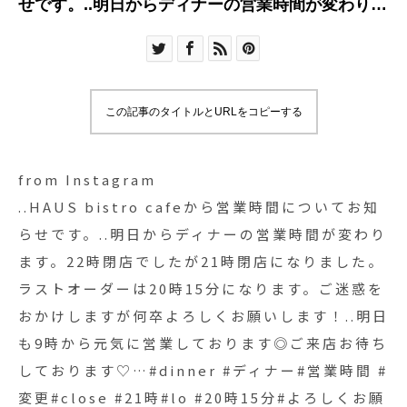
せです。..明日からディナーの営業時間が変わりま
す。22時閉店でしたが21時閉店になりました。ラ
ストオーダーは20時15分になります。ご迷惑をお
かけしますが何卒よろしくお願いします！..明日も
9時から元気に営業しております◎ご来店お待ちし
この記事のタイトルとURLをコピーする
ております♡…#dinner #ディナー#営業時間 #変
更#close #21時#lo #20時15分#よろしくお願いい
たします #bistrocafe #cafe #カフェ
from Instagram
#hausmatsue #島根 #松江
..HAUS bistro cafeから営業時間についてお知
らせです。..明日からディナーの営業時間が変わり
ます。22時閉店でしたが21時閉店になりました。
ラストオーダーは20時15分になります。ご迷惑を
おかけしますが何卒よろしくお願いします！..明日
も9時から元気に営業しております◎ご来店お待ち
しております♡…#dinner #ディナー#営業時間 #
変更#close #21時#lo #20時15分#よろしくお願