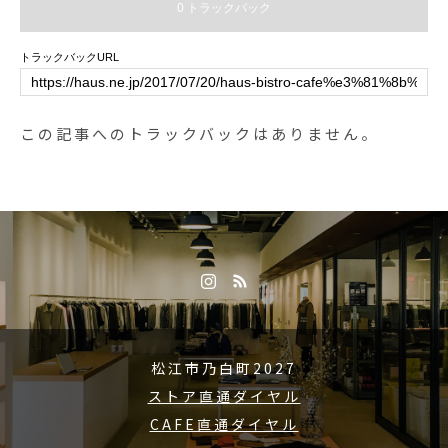
0 トラックバック
ョコレート.チョコ好きにはたまら
ないホットチョコレートと甘酸っ
トラックバックURL
ぱいいちごがアクセントになった
ストロベリーショコラ。どちらも
+20円でマシュマロトッピングで
この記事へのトラックバックはありません。
きます。テイクアウトも承ってお
ります。.チョコソースが手作りの
ため売り切れる場合がございま
す…ご了承ください。.期間限定な
のでぜひお試しください♡.. 《HA
US営業時間》＊ショップ 11:00-2
0:00.＊ビストロカフェモーニング.
9:00-11:00 (Lo10:30)ランチ 11:30-
14:00カフェ 14:00-18:00ディナー
松江市乃白町2027
18:00-21:00 (Lo20:15)….#new #期
ストア直通ダイヤル
間限定 #冬限定 #winter#drink #ド
リンク#ホットチョコレート#スト
CAFE直通ダイヤル
ロベリーショコラ#chocolate #チ