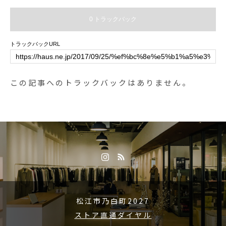
oto #llbean#ハウス松江#hausmats
0 トラックバック
ue#山陰#島銀#松江
トラックバックURL
この記事へのトラックバックはありません。
松江市乃白町2027
ストア直通ダイヤル