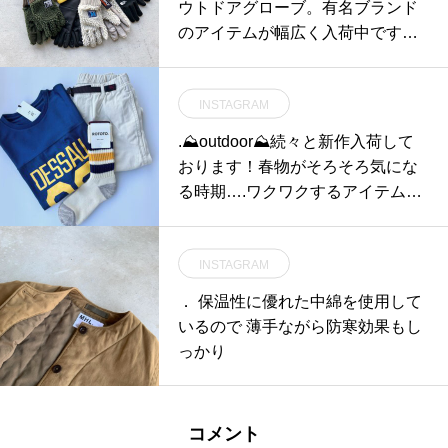
ウトドアグローブ。有名ブランド
のアイテムが幅広く入荷中です。.
指先がスマートフォンの画面に対
応する仕様の物から、貴重なディ
INSTAGRAM
アスキン(鹿革)を使った本格派の
物まで。.前回の入荷で瞬く間に完
.⛰outdoor⛰続々と新作入荷して
売したTHE NORTH FACEのETIP
おります！春物がそろそろ気にな
GLOVEも再入荷しております。.#
る時期….ワクワクするアイテムを
glove#thenorthface#outdoorresear
揃えて、準備万端で春を迎えまし
ch #hellyhansen#genuinedeerskin
ょ.□□□□□ □□□□□□ □□□□□□ □□□□
#haus #haus_matsue #hausmatsu
INSTAGRAM
□□ □□□本アカウントのプロフィー
e #松江カフェ #島根カフェ #松江
ルURLからアクセス頂けます。是
． 保温性に優れた中綿を使用して
旅行#島根旅行#松江 #島根 #山陰
非、ご覧下さいませ！ ． @haus_
いるので 薄手ながら防寒効果もし
netstore .□□□□□□ □□□□□□ □□□□□
っかり
□ □□□□□□ □□.#haus_netstore #out
door#haus#haus-outdoor#mysteryr
anch#gregory#snowpeak#thenorth
コメント
face#nanga#mis#fce#gramicci #rot