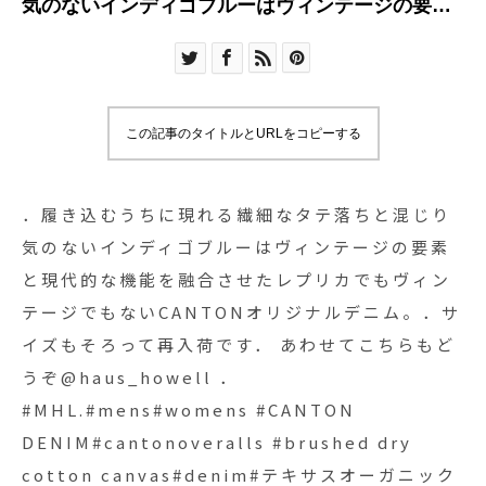
気のないインディゴブルーはヴィンテージの要素
と現代的な機能を融合させたレプリカでもヴィン
テージでもないCANTONオリジナルデニム。．サ
イズもそろって再入荷です︎． あわせてこちらもど
うぞ@haus_howell ．#MHL.#mens#womens
この記事のタイトルとURLをコピーする
#CANTON DENIM#cantonoveralls #brushed dry
cotton canvas#denim#テキサスオーガニックコ
ットン #hausmatsue #島根#松江
．履き込むうちに現れる繊細なタテ落ちと混じり
気のないインディゴブルーはヴィンテージの要素
と現代的な機能を融合させたレプリカでもヴィン
テージでもないCANTONオリジナルデニム。．サ
イズもそろって再入荷です︎． あわせてこちらもど
うぞ@haus_howell ．
#MHL.#mens#womens #CANTON
DENIM#cantonoveralls #brushed dry
cotton canvas#denim#テキサスオーガニック