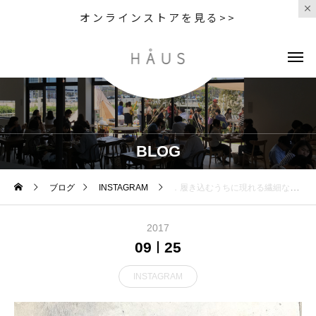
オンラインストアを見る>>
BLOG
ブログ
INSTAGRAM
．履き込むうちに現れる繊細なタテ落ちと混じり気のないインディゴブルーはヴィンテージの要素と現代的な機能を融合させたレプリカでもヴィンテージでもないCANTONオリジナルデニム。．サイズもそろって再入荷です︎． あわせてこちらもどうぞ@haus_howell ．#MHL.#mens#womens #CANTON DENIM#cantonoveralls #brushed dry cotton canvas#denim#テキサスオーガニックコットン #hausmatsue #島根#松江
2017
09
25
INSTAGRAM