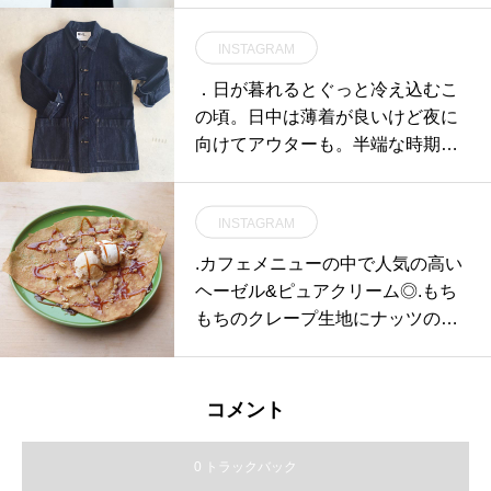
INSTAGRAM
．日が暮れるとぐっと冷え込むこ
の頃。日中は薄着が良いけど夜に
向けてアウターも。半端な時期に
重宝するCANTONのデニムジャケ
ット。今年はすこし長めな着丈。
INSTAGRAM
ゆるく着る感じが今年らしくてか
わいい。．あわせてこちらもどう
.カフェメニューの中で人気の高い
ぞ︎@haus_howell ．．．#MHL.#C
ヘーゼル&ピュアクリーム◎.もち
ANTON#cantonoveralls #denim#c
もちのクレープ生地にナッツの旨
overall#jacket#hausmatsue #島根
味のつまったヘーゼルナッツのア
#松江
イスと高級生クリームの「ソワニ
エ」をトッピング◎自家製のカラ
コメント
メルソースが丁度いい甘しょっぱ
さもあり間違えのない美味しさを
0 トラックバック
演出します#TABLEHAUS#hausm