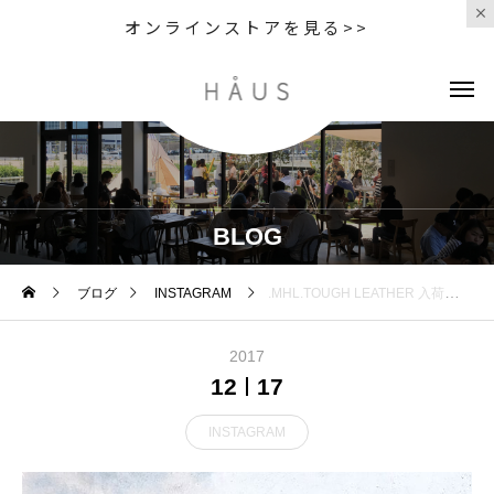
オンラインストアを見る>>
BLOG
ブログ
INSTAGRAM
.MHL.TOUGH LEATHER 入荷です。.使い込むほど深い味わいになるベジタブルタンニンレザー。表情がひとつひとつ違うのも魅力的です。.長財布、二つ折り財布カードケース、キーケースの4種類。.color ブラウン、ブラック.あわせてこちらもどうぞ@haus_howell ..#MHL.#tough leather#wallet#財布#Keycase#Cardcase#ベジタブルタンニン#hausmatsue #島根#松江
2017
12
17
INSTAGRAM