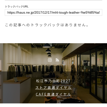
atsue#haus_matsue#galette#crep
トラックバックURL
e#ガレット#クレープ#クレープリ
ー#松江ランチ#松江カフェ#ドリ
ンク#テイクアウトドリンク
この記事へのトラックバックはありません。
松江市乃白町2027
ストア直通ダイヤル
CAFE直通ダイヤル