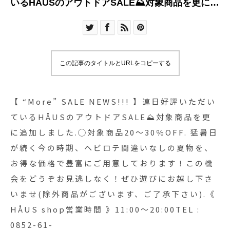
いるHÅUSのアウトドアSALE⛰対象商品を更に追
加しました.◯対象商品20〜30％OFF. 猛暑日が続
く今の時期、ヘビロテ間違いなしの夏物を、お得
な価格で豊富にご用意しております！この機会を
どうぞお見逃しなく！ぜひ遊びにお越し下さいま
この記事のタイトルとURLをコピーする
せ︎(除外商品がございます、ご了承下さい).《
HÅUS shop営業時間 》11:00〜20:00TEL : 0852-
61-5885.#sale#summersale#outdoor#アウトド
【 “More” SALE NEWS!!! 】連日好評いただい
ア#haus #haus_matsue #hausmatsue #松江カフ
ているHÅUSのアウトドアSALE⛰対象商品を更
ェ #島根カフェ #松江 #島根 #山陰
に追加しました.◯対象商品20〜30％OFF. 猛暑日
が続く今の時期、ヘビロテ間違いなしの夏物を、
お得な価格で豊富にご用意しております！この機
会をどうぞお見逃しなく！ぜひ遊びにお越し下さ
いませ︎(除外商品がございます、ご了承下さい).《
HÅUS shop営業時間 》11:00〜20:00TEL :
0852-61-