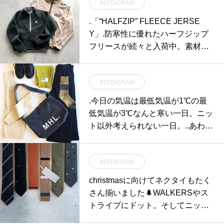
INSTAGRAM
.「“HALFZIP” FLEECE JERSE
Y」.防寒性に優れたハーフジップ
フリースが続々と入荷中。素材感
が主張されるため一枚でも様にな
ります。ファイバーパイルの元祖
INSTAGRAM
であるHELLY HANSENをはじめ
WILDTHINGSなど、その他も豊富
.今日の気温は最低気温が1℃の最
に入荷しております。本格的に冷
低気温が3℃なんと寒い一日。ニッ
え込んで入手が困難になる前に一
ト以外考えられない一日。..あわせ
着抑えておかれてはいかがでしょ
てこちらもどうぞ@haus_howell ..
うか。.#halfzipfleece#ハーフジッ
#MHL.#chunky wool#turtle#knit#w
プ#hellyhansen #wildthings #outd
INSTAGRAM
ool cotton drill#trousers#muffler#S
oor#haus #haus_matsue #hausma
cotland#logobag#solovair #boots#
christmasに向けてネクタイもたく
tsue #松江カフェ #島根カフェ #松
socks#くつした#hausmatsue #島
さん揃いました🌲WALKERSやス
江旅行#島根旅行#松江 #島根 #山
根#松江
トライプにドット。そしてニット
陰
タイも。いつもの色にするのかち