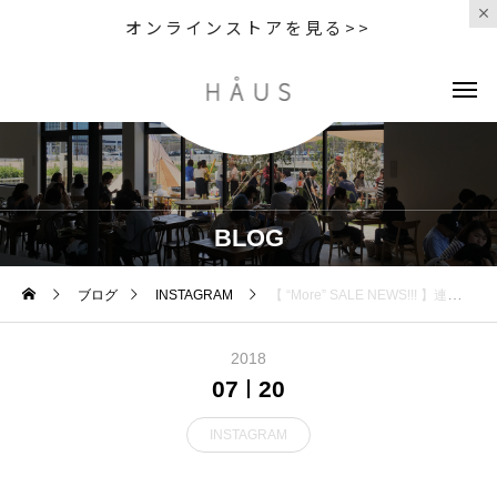
オンラインストアを見る>>
BLOG
ブログ
INSTAGRAM
【 “More” SALE NEWS!!! 】連日好評いただいているHÅUSのアウトドアSALE⛰対象商品を更に追加しました.◯対象商品20〜30％OFF. 猛暑日が続く今の時期、ヘビロテ間違いなしの夏物を、お得な価格で豊富にご用意しております！この機会をどうぞお見逃しなく！ぜひ遊びにお越し下さいませ︎(除外商品がございます、ご了承下さい).《 HÅUS shop営業時間 》11:00〜20:00TEL : 0852-61-5885.#sale#summersale#outdoor#アウトドア#haus #haus_matsue #hausmatsue #松江カフェ #島根カフェ #松江 #島根 #山陰
2018
07
20
INSTAGRAM