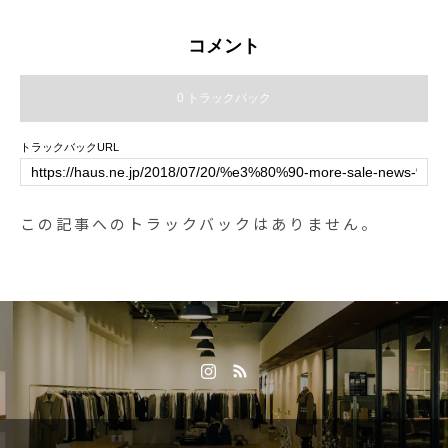
ょっと違うのにしてみるのか…ネ
クタイのギフトもなかなかたのし
コメント
いです。HÅUSのハウエルのイン
スタはこちらです︎@haus_howell
0 トラックバック
．．．#margarethowell #マーガレ
ットハウエル#necktie#tie#christm
トラックバックURL
as#gift#hausmatsue #島根#松江
この記事へのトラックバックはありません。