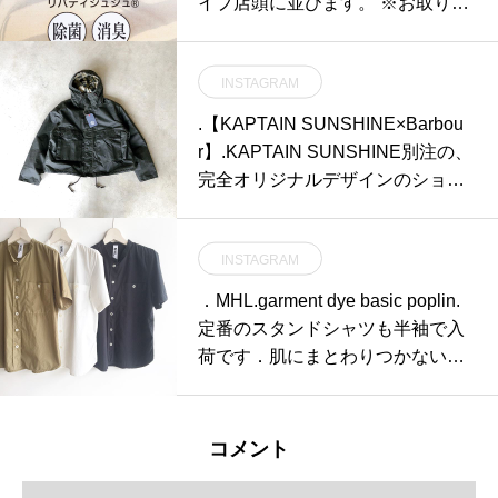
イプ店頭に並びます。 ※お取り置
きはできませんのでご了承くださ
いませ。そして本日よりSHOP19
INSTAGRAM
時閉店となります。お気をつけ下
さいませ。SHOP 0852-61-5885T
.【KAPTAIN SUNSHINE×Barbou
ABLE HAUSはtakeoutのみで11:3
r】.KAPTAIN SUNSHINE別注の、
0〜17:00の営業となっておりま
完全オリジナルデザインのショー
す。受け取りは19:00までとなって
トフードジャケット。古いフィッ
おります。是非、ご利用下さいま
シングジャケットを想起させる、
せ！TABLE HAUS 0852-61-5888
INSTAGRAM
前面に大きく配置されたマチ付き
ご予約可能です！ .次亜塩素酸水は
ポケットなど別注ならではの拘り
．MHL.garment dye basic poplin.
先日経済産業省から「新型コロナ
あるディテールの数々。フィール
定番のスタンドシャツも半袖で入
ウイルスに有効な可能性がある消
ドウェアブランドとして生まれた
荷です︎．肌にまとわりつかないサ
毒方法」としても公表されまし
Barbourの本来の雰囲気も存分に
ラッとドライな生地感がうれし
た。.有効な消毒液を手に入れて安
伺えます。今年こそはとお考えの
い。．詳しくは@haus_howell
心して日々をお過ごしいただけれ
方、是非店頭にご覧にお越しくだ
へ．#MHL.#garment dye basic po
ばと思います。.#次亜塩素酸水#リ
コメント
さいませ。.#barbour#kaptainsuns
plin#shirt#高密度#hausmatsue #島
バティシュシュ #殺菌 #ウイルス
hine#hoodedparka #outdoor#milita
根 #松江