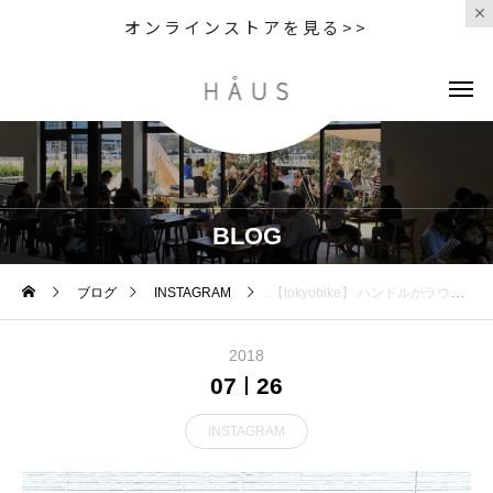
オンラインストアを見る>>
BLOG
ブログ
INSTAGRAM
.【tokyobike】.ハンドルがラウンドしたデザインのLITE。女性がスマートに、イキイキと街を楽しんでいる姿を想像してデザインした変速のないシンプルな自転車です︎軽い漕ぎ味の気持ち良い走りが特徴です他にも変速ギアのついたデザインも取り扱っております！..#haus_matsue #hausmatsue #自転車#tokyobike#トーキョーバイク#松江 #島根 #山陰#松江カフェ #島根カフェ
2018
07
26
INSTAGRAM