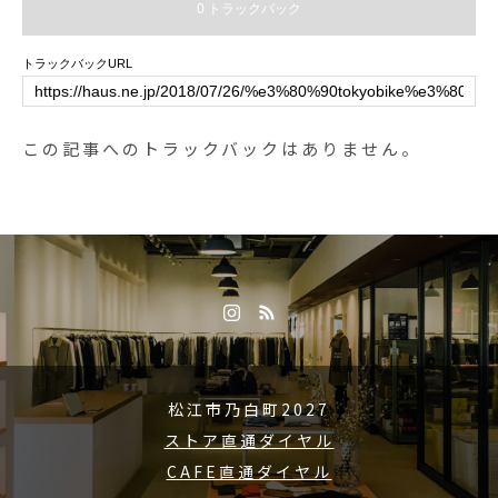
対策#haus #haus_matsue #hausm
0 トラックバック
ry #haus #haus_matsue #hausmat
atsue #松江カフェ #島根カフェ #
sue #松江カフェ #島根カフェ #松
松江 #島根 #山陰
トラックバックURL
江旅行#島根旅行#松江 #島根 #山
陰
この記事へのトラックバックはありません。
松江市乃白町2027
ストア直通ダイヤル
CAFE直通ダイヤル