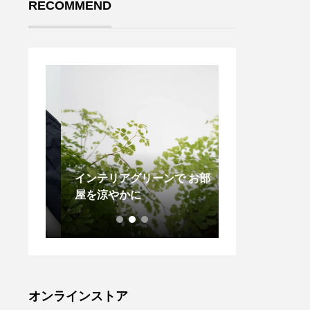
RECOMMEND
LCOT
インテリアグリーンで お部
年末ということ
一見、マニ
屋を涼やかに
的に品薄になっ
すがゆ
UDAのTHE To
ンから
USも欠品の色
したシ
が少量再入荷致
設定さ
だ今全色揃って
しいト
お探しだった方
 ネイビ
に！・#haus_m
オンラインストア