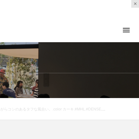
ENSE COTTON POPLIN#製品洗い#skirt#hausmatsue #島根#松江