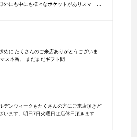
◎外にも中にも様々なポケットがありスマート
筆記用具や通帳などまとめて持ち歩けます！サ
サイズ。Sサイズは通帳も入る大きさでMサイズ
のもすっぽり入る大きさです。しっかりした生地
のにぴったりです♡..@haus_zakka こちら
します。..#インナーキャリング#バッグインバ
#多用途 #収納ケース #収納#hausmatsue #
求めに たくさんのご来店ありがとうございま
スマス本番、 まだまだギフト間
ルデンウィークもたくさんの方にご来店頂きど
ざいます。明日7日火曜日は店休日頂きます。8
いたします。今月は5/13(月)、5/20(月)も店
何卒、ご理解の程お願い申し上げます。#チー
#hausmatsue #haus_matsue #松江カフェ