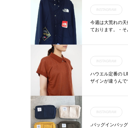
#hausmatsue #松江カフ
ェ #島根カフェ #松江 #島
galette#cr
INSTAGRAM
根 #山陰
江カフェ#モーニン
クアウトドリンク
今週は大荒れの天
チ#ケーキ#タピ
ております。・そ
荷しております。三
でなく撥水性も抜
を組み合わせて、
しいですね。・厳
INSTAGRAM
ことができます。
ショップ 11:00-20:00ビストロカフェ モーニング 9:00-11:00(オー
ハウエル定番の LI
ダーストップ10:30
ザインが違うんで
ップ20:30#haus
スフェイス#mount
ャケット#goretex#h
INSTAGRAM
.バッグインバッ