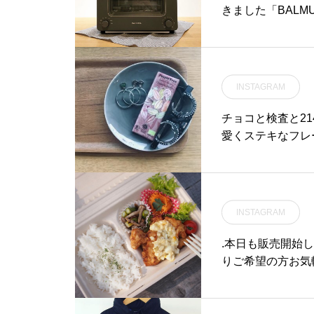
♡….. . 《HAUS営業時間》
きました「BALMU
＊ショップ 11:00-20:00.
なかった方のため
＊ビストロカフェモーニン
ミューダの手によ
グ. 9:00-11:00 (Lo10:3
感覚でお確かめく
0)ランチ 11:30-14:00カフ
このご機会をお見逃しな
ェ 14:00-18:00ディナー 1
INSTAGRAM
#トースター#haus #
8:00-21:00 (Lo20:15)
根カフェ #松江 #
チョコと検査と2
….#アイスクリーム #icecr
愛くステキなフレ
eam ##コーヒーフロート
ション豊富なレン
#coffeefloat#アイスコー
い・眼鏡の相談室
ヒー #coffee #espresso
入荷しています男
#アフォガード #エスプレッ
のバリエーション全
ソ#バニラアイス #新メニュ
INSTAGRAM
がね#hausmat
ー #drink #ドリンク #期
ネ#メガネ男子#メガ
間限定#takeout #テイク
.本日も販売開始
#バレンタイン
アウト#cafestagram #ins
りご希望の方お気
tafood #cafe #カフェ #
間》11:30〜17
カフェ巡り#haus_matsue
は20:00まで可能
0:00.#HAUS#HÅU