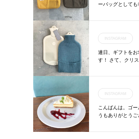
ーバッグとしても
フォン、ノート、
イズはSとMの2
はB5サイズのも
なのでながく愛用する
INSTAGRAM
も合わせてお願い
ッグ#ワークスタイル
連日、ギフトをお
島根 #松江
す！ さて、クリ
INSTAGRAM
こんばんは。ゴー
うもありがとうご
日からまた元気に営業
休日となります。
ズケーキ#チーズタルト