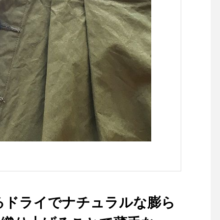
MUDA#thetoaster#バルミュ
ー、オフホワイトsize 0 . Ⅰ .
ーダ#ザトースター#松江
Ⅱ . Ⅲ¥29,000+tax
りますので気軽にお問
せ下さいませ。TEL 085
-5887HAUSのアパレ
ンスタはこちらです︎@h
howell ．#MARGARE
WELL#COTTON LINE
K#trousers#hausmat
島根#松江
るドライでナチュラルな膨ら