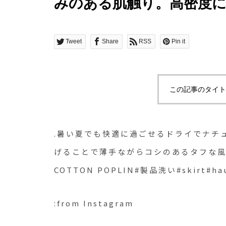
みのある肌触り。高密度
らコシのあるタフな風合い。.
キ.#MHL.#DENSE COTT
Tweet
Share
RSS
Pin it
#skirt#hausmatsue #島
この記事のタイト
.暑い夏でも快適に過ごせるドライでナチ
げることで薄手ながらコシのあるタフな風合い。
COTTON POPLIN#製品洗い#skirt#ha
:from Instagram