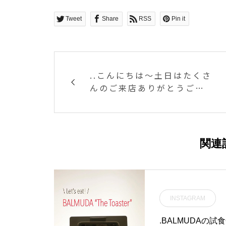
Tweet
Share
RSS
Pin it
..こんにちは〜︎土日はたくさ
んのご来店ありがとうござ
いました！今年も水郷祭の
花火がとっても綺麗でした
ね♡..◇写真期間限定メニュ
ー〈 アフォガード 〉.甘い
関連
バニラアイスとエスプレッ
ソの苦味が相性抜群のアフ
ォガード。暑い夏にぴった
りのデザートです︎今週金曜
INSTAGRAM
日までとなっております。
ぜひ一度お試しくださいね
.BALMUDAの試食