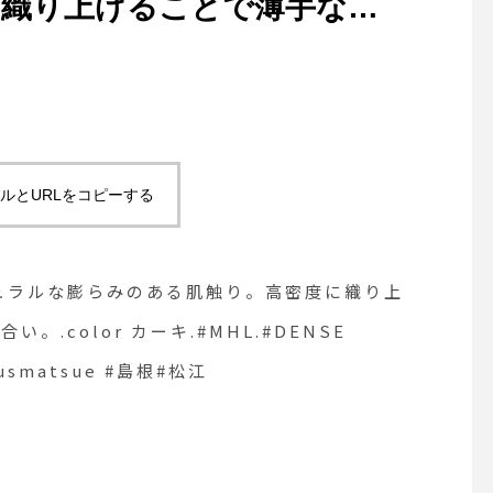
に織り上げることで薄手なが
color カー
ON POPLIN#製品洗い
根#松江
ルとURLをコピーする
ュラルな膨らみのある肌触り。高密度に織り上
.color カーキ.#MHL.#DENSE
usmatsue #島根#松江