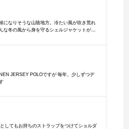
epe#ガレット#クレープ#クレープリー#松江ランチ#松
グ#松江モーニング#morning#ドリンク#テイ
#パスタ#パスタランチ#松江パスタ#サンドイッ
候になりそうな山陰地方。冷たい風が吹き荒れ
オカ#松江タピオカ
んな冬の風から身を守るシェルジャケットが入
層のGORE-TEXを使用し、風を通さないだけ
群です。インナーにフリースやウールのウェア
暖かさを自分好みに調節するなど、重ね着も楽
しい天候のときほど機能ウェアの効果を感じる
是非店頭でご覧ください！・《haus営業時間》
NEN JERSEY POLOですが 毎年、少しずつデ
)ランチ〜ディナー 11:30-21:00(オーダースト
す
_matsue#ハウス#ハウス松江#thenothface#ノー
ainraintexjacket#マウンテンレインテックスジ
aus_outdoor
グとしてもお持ちのストラップをつけてショルダ