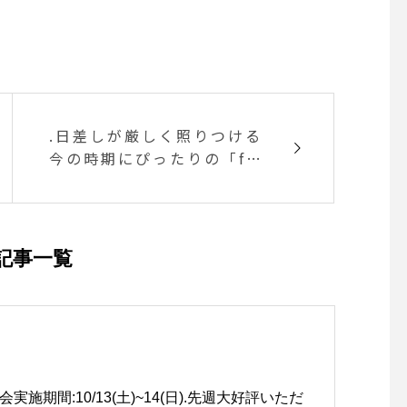
.日差しが厳しく照りつける
今の時期にぴったりの「fog
line work」のリネンスト
ール。生地がリネンなの
で、日々使う毎に風合いが
増し、異なる表情をお楽し
記事一覧
みいただけます。一般的な
大判ストールより少し小さ
めのサイズなので鞄へ収納
する際も嵩張りません。お
肌の日焼けが気になる今の
時期に打ってつけの逸品で
会実施期間:10/13(土)~14(日).先週大好評いただ