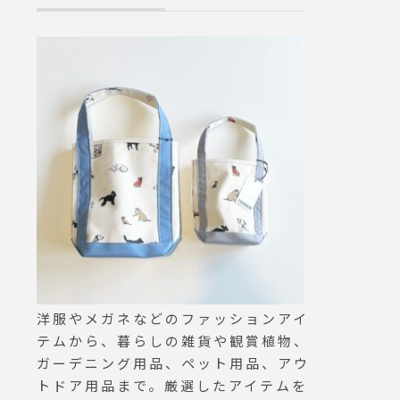
MUDA#theto
通販も承
ーダ#ザトース
い合わ
2-61
ルのイ
aus_
T HO
N SIL
sue #
洋服やメガネなどのファッションアイ
テムから、暮らしの雑貨や観賞植物、
ガーデニング用品、ペット用品、アウ
トドア用品まで。厳選したアイテムを