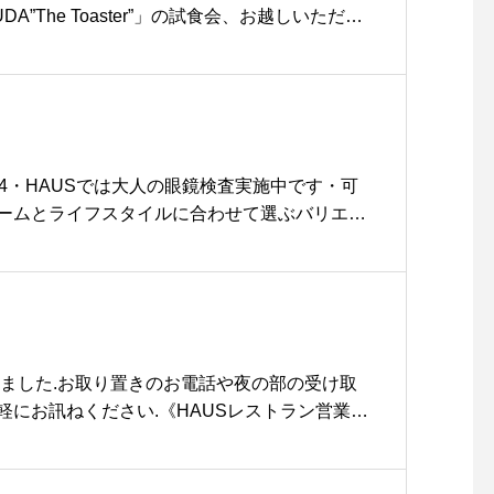
す。.#foglinenwork#スト
DA”The Toaster”」の試食会、お越しいただけ
ール#リネン#haus#haus_
に今週末も実施します！！市販の食パンがバル
matsue #hausmatsue #
ってどれだけ生まれ変わるのか、、、お客様の
松江カフェ #島根カフェ #
ださい大注目される理由がきっと分かるはず。
松江 #島根 #山陰
く◎.#balmuda#バルミューダ#thetoaster
haus_matsue #hausmatsue #松江カフェ #島
島根 #山陰
14・HAUSでは大人の眼鏡検査実施中です・可
ームとライフスタイルに合わせて選ぶバリエー
ズ・自分では何をかければいいのかわからな
毎日オープンしてます・あと 好評のフレーム再
子に人気のウエリントンわずがに違うブラウン
色かけ比べてを推奨しています・#optical#め
sue #島根#松江#松江メガネ#生活に寄り添うメガ
ネ女子#似合う眼鏡探したい#eyevan #webb
しました️.お取り置きのお電話や夜の部の受け取
軽にお訊ねください.《HAUSレストラン営業時
:00（テイクアウトのみ）夜の部受け取り本日4/20
です。..《HÅUS営業時間》◎ショップ 11:00〜2
S#TABLEHAUS#hausmatsue#haus_matsue#