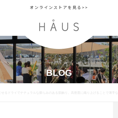
オンラインストアを見る>>
BLOG
でナチュラルな膨らみのある肌触り。高密度に織り上げることで薄手ながらコシのあるタフな風合い。.color カーキ.#MHL.#D