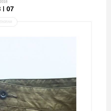
2018
8
07
STAGRAM
年末ということもあり、全国
MARGARET HOWEL
的に品薄になっているBALM
TON LINEN SILK
UDAのTHE Toaster。・HA
ッシュなトラウザーで
USも欠品の色がありました
ったりとした腿のライ
が少量再入荷致しました。た
ゆるやかにテーパード
だ今全色揃っております。・
ルエットと絶妙に短く
お探しだった方は是非お早め
れた丈がとても女性ら
に！・#haus_matsue #BAL
ラウザーです。color