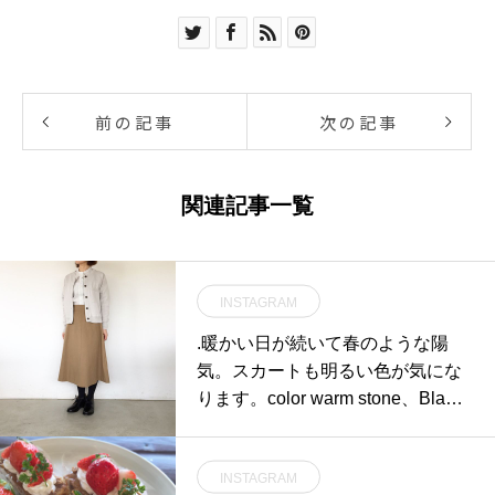
前の記事
次の記事
関連記事一覧
INSTAGRAM
.暖かい日が続いて春のような陽
気。スカートも明るい色が気にな
ります。color warm stone、Black
size Ⅰ . Ⅱ .Ⅲあわせてこちらもど
うぞ@haus_howell …#margareth
INSTAGRAM
owell #cotton linen oxford#skirt#ha