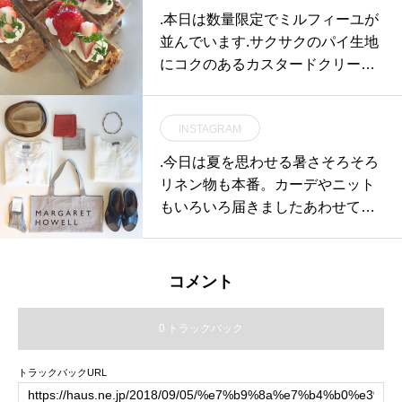
usmatsue #島根#松江
.本日は数量限定でミルフィーユが
並んでいます️.サクサクのパイ生地
にコクのあるカスタードクリーム.
ぜひお気軽にお立ち寄り下さい◎.
《 ショップ 営業時間 》.11:00 〜
INSTAGRAM
19:00.《 レストラン 営業時間 》.
只今テイクアウト営業のみ11:30
.今日は夏を思わせる暑さそろそろ
〜 17:00 Tel : 0852-61-5888(弁当
リネン物も本番。カーデやニット
受取り可能時間〜19時まで)#HAU
もいろいろ届きました︎︎あわせてマ
S#HÅUS#TABLEHAUS#hausmat
チュアーハのボックスハットやvia
sue#haus_matsue#galette#crepe#
lisのサンダルもおすすめです。.#
ガレット#クレープ#クレープリー
margarethowell #household goods
コメント
#松江ランチ#松江カフェ#モーニ
#linen#matureha #boxhat#vialis#s
ング#松江モーニング#morning#ド
andal#hausmatsue #島根#松江
0 トラックバック
リンク#テイクアウトドリンク#パ
スタ#パスタランチ#松江パスタ#
トラックバックURL
サンドイッチ#ケーキ#タピオカ#
松江タピオカ