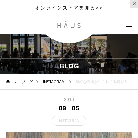
オンラインストアを見る>>
BLOG
ブログ
INSTAGRAM
.繊細な表情がつくれる眼鏡が入荷しました・フチなしの作りなのにフチあり・カラーも繊細な美しさです・人とは違うニュアンスを作りたい方にオススメ…#optical#めがね#hausmatsue #島根#松江#松江メガネ#生活に寄り添うメガネ#メガネ男子#メガネ女子#claytonfranklin
2018
09
05
INSTAGRAM