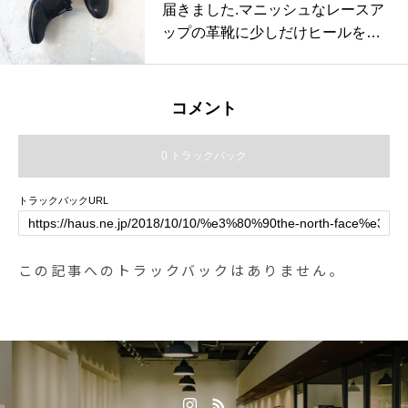
納力が備わったポケットが複数付
届きました︎.マニッシュなレースア
属するので、デイリーに活躍する
ップの革靴に少しだけヒールをプ
事間違いなしです。.#mysteryranc
ラス。.履き口もすこし深めで履き
h#ミステリーランチ#outdoor#ア
やすく革も足馴染みの良い柔らか
ウトドア#backpack#バックパック
め。革靴ならではの重さも気にな
コメント
#haus#haus_matsue#hausmatsue
りにくいのがうれしい。.サイズが
#松江カフェ #島根カフェ#松江 #
揃ってるうちにぜひ店頭にてお試
0 トラックバック
島根 #山陰
しくださいませ。.color ブラックsi
ze 37. 38 .39.#vialis#spain ##Barc
トラックバックURL
elona#leathershoes#革靴#hausma
tsue #島根#松江
この記事へのトラックバックはありません。