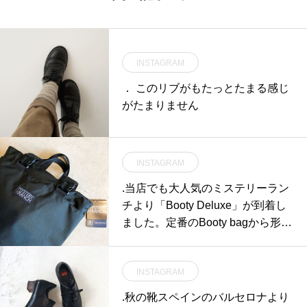
INSTAGRAM
． このリブがもたっとたまる感じ
がたまりません
INSTAGRAM
.当店でも大人気のミステリーラン
チより「Booty Deluxe」が到着し
ました。定番のBooty bagから形を
受け継ぎ、機能性と容量が向上し
たこちらのモデル。メインの荷室
INSTAGRAM
へは止水仕様のファスナーを開閉
する事でアクセスが可能です。収
.秋の靴スペインのバルセロナより