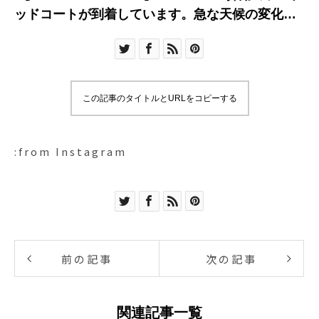
ッドコートが到着しています。急な天候の変化に
も対応でき、山陰の秋冬に最適な素材である
GORE-TEX。ざらりとしたマットな風合いの素材
感とカーキの色がグッドバランスな逸品。表面に
ロゴのプリントが施されていないのもポイントの
この記事のタイトルとURLをコピーする
一つ。機能美とデザインを兼ね備えたこちら、是
非お試しください。.#thenorthface#ノースフェイ
ス#goretex#outer#autumnwinter #haus
:from Instagram
#haus_matsue #hausmatsue #松江カフェ #島根
カフェ #松江 #島根 #山陰
前の記事
次の記事
関連記事一覧