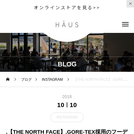
オンラインストアを見る>>
BLOG
ブログ
INSTAGRAM
.【THE NORTH FACE】.GORE-TEX採用のフーデッドコートが到着しています。急な天候の変化にも対応でき、山陰の秋冬に最適な素材であるGORE-TEX。ざらりとしたマットな風合いの素材感とカーキの色がグッドバランスな逸品。表面にロゴのプリントが施されていないのもポイントの一つ。機能美とデザインを兼ね備えたこちら、是非お試しください。.#thenorthface#ノースフェイス#goretex#outer#autumnwinter #haus #haus_matsue #hausmatsue #松江カフェ #島根カフェ #松江 #島根 #山陰
2018
10
10
INSTAGRAM
.【THE NORTH FACE】.GORE-TEX採用のフーデ