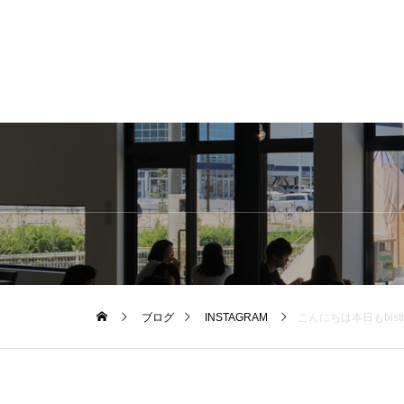
ブログ
INSTAGRAM
こんにちは本日もbistro cafeオープンしております。..◇写真モーニングメニュー＜ ふわとろフレンチトースト ＞.バターとミルク、こだわりの食材