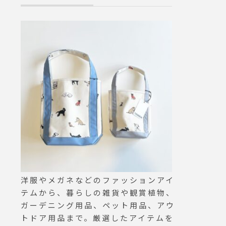
wool c
タイムのお供にぜひ♡.#peo
it#日本
pletree #ピープルツリー#pe
根#松江
opletreechocolate #フェア
トレード #フェアトレードチ
ョコ #チョコレート #chocol
ate ##冬季限定#おやつ #お
かし #hausmatsue#島根 #松
江
洋服やメガネなどのファッションアイ
テムから、暮らしの雑貨や観賞植物、
ガーデニング用品、ペット用品、アウ
トドア用品まで。厳選したアイテムを