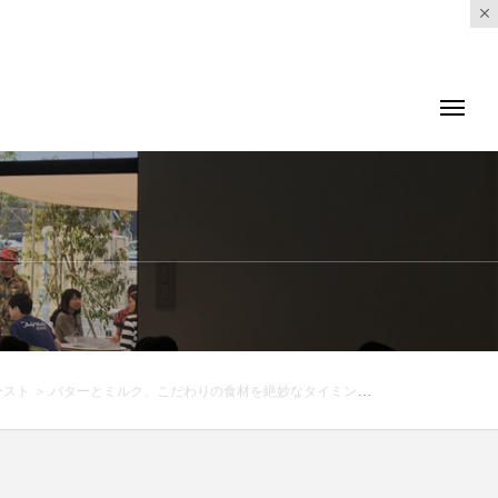
0:30)ランチ 11:30-14:00カフェ 14:00-18:00ディナー 18:00-21:00 (Lo20:15).. .#morning #breakfast #朝食 #朝ごはん#モーニングプレート #フレンチトースト #frenchtoast #cafe #カフェ #カフェ巡り#hausmatsue #haus_matsue#松江 #島根#島根カフェ#松江カフェ#島根モーニング#松江モーニング#島根旅行