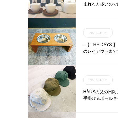
#アフォガード #エ
まれる方多いので
#ドリンク #期間限定#t
たりなお茶。新た
ood #cafe #カフ
たりなお菓子もあ
江カフェ #島根カフ
♡.こちらも随時更新中
はこちら@haus_
INSTAGRAM
茶舗 #ほうじ茶#
御進物#hausmats
..【 THE DAYS 
のレイアウトまで
加工や接着などに
し、万が一ワンち
は取り外し可能なの
江市乃白町20270852-61-2885open 
INSTAGRAM
s#松江ペットサロ
リミング#松江#島根#th
HÅUSの父の日
手掛けるボールキ
あるテイストのフ
強くなるこれからの