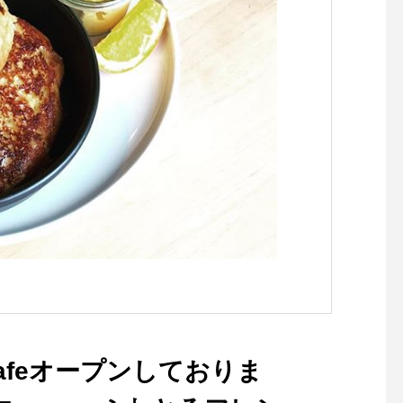
ル.#margarethowell #
otton turtle neck#kn
製#hausmatsue #島
cafeオープンしておりま