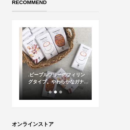
RECOMMEND
期に重
.ピープルツリーのフィリン
寒暖差が気にな
。胸回
グタイプ。やわらかなガナッ
そ こだわりた
らもリ
シュタイプのチョコクリーム
シャツ
着ても
が入っています。.カプチー
こんな
ノ、ラム、プラリネの3種
も着た
類。どれもしっかりとした食
 ライト
べ応えです。寒くなってきた
ャコー
この時期お家でのリラックス
オンラインストア