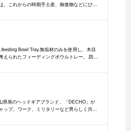
スプレッソ#バニラアイス #新メニュー #drink
は。これからの時期手土産、御進物などにぴっ
akeout #テイクアウト#cafestagram #instaf
に「ほうじ茶」仲間入りしました。.お茶にぴっ
ェ #カフェ巡り#haus_matsue#hausmatsue #松
ります♡一緒に食べると、、至福のときですね
ェ #松江 #島根 #山陰
です！@haus_cafe_foods .雑貨について
zakka .こちらもよろしくお願いします♡..#加島
煎茶#ゆず煎茶#玄米茶#贈り物 #ギフト#手土産 #
ue#島根 #松江
】 .feeding Bowl Tray.無垢材のみを使用し、木目
考えられたフィーディングボウルトレー。.防水
使用する材料は全て天然由来のもののみを使用
ゃんがかじっても安全です。ディッシュトレイ
で、使用後は洗えます◎ .GROOM HAUS松
9:00close 18:00@groom_hau
ン#松江ペット#松江トリミングサロン #松江ト
e days#hausmathue #haus #groomhaus
岡山県発のヘッドギアブランド、「DECHO」が
ャップ。ワーク、ミリタリーなど男らしく渋み
ァッションに相性良くマッチします。日差しが
時期、活躍する事間違いなしです◎.#decho#