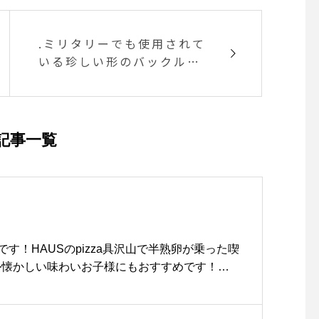
.ミリタリーでも使用されて
いる珍しい形のバックルが
特徴的。ベルトの裏側には
ロゴプリント。ベルトとバ
ックルを結合するステッチ
部分は、通常折り返し始末
記事一覧
を裏にするところをあえて
表として使っているのもデ
ザインポイントです。color
ベージュ、ブラック ※me
n's、womans兼用#MHL#
NARROW MILITARY BELT
す！HAUSのpizza具沢山で半熟卵が乗った喫
#belt#ベルト#military#
こか懐かしい味わいお子様にもおすすめです！ラ
hausmatsue #島根#松江
______________________________
ンアカウントはこちら↓@haus_matsue______