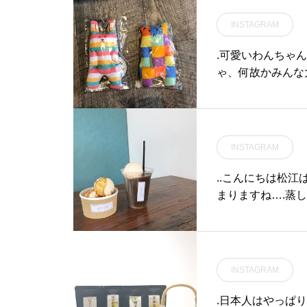
____________
で使うツールウォッチとし
業時間 》11:00 
ての役割を前提に作られた
INSTAGRAM
0〜11:00ランチ 11
逸品です。男女ともにおす
0〜21:00（LO20:3
.可愛いわんちゃ
すめでございますのでぜひ
松江旅行#島根旅行#T
ゃ、何故かみんな
店頭にてお試しくださいま
e#カレー#松江カ
も何足も破壊され
せ。.#mwc#militarywat
グ#松江モーニング
すね.触ると、『
chcompany#military#ミ
リンク#テイクア
んの大好きな音が鳴
リタリーウォッチ#haus #h
#ケーキ#松江デー
852-61-2885OPEN 9:00CLOSE 18:00@haus_matsue#
aus_matsue #hausmats
INSTAGRAM
ミングサロン #松
ue #松江カフェ #島根カフ
松江スパシャンプー #
ェ #松江旅行#島根旅行#松
..こんにちは︎
江 #島根 #山陰
まりますね…︎.
ガードの２つが6
アウトも承ってお
♡….. . 《HAU
フェモーニング. 9:00-11:00 
INSTAGRAM
4:00-18:00ディナー 18:00-21:00 (Lo20:15)…#アイスクリー
ecream ##コーヒー
.日本人はやっぱ