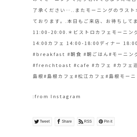
ちしてますね！…《HAU
了承ください…..またモーニングのラスト
11:00-20:00.＊ビストロカ
ております。.本日もご来店、お待ちして
(Lo10:30)ランチ 11:30-14:00カフェ 14:00-18:00ディ
11:00-20:00.＊ビストロカフェモーニング. 9
14:00カフェ 14:00-18:00ディナー 18:00-2
ナー 18:00-21:00 (Lo20:15).. .#morning #breakfast #
#breakfast #朝食 #朝ごはん#モー
朝食 #朝ごはん#モーニン
#frenchtoast #cafe #カフェ #カフェ
ト #frenchtoast #cafe #カフェ 
島根#島根カフェ#松江カフェ#島根モーニ
#hausmatsue #haus_
#松江カフェ#島根モーニ
:from Instagram
行
Tweet
Share
RSS
Pin it