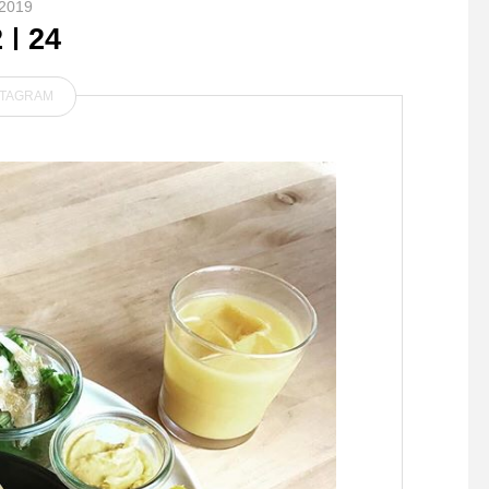
2019
2
24
STAGRAM
寒暖差が気になるこの時期こ
.まだまだ寒いこの時
そ こだわりたいインナーやT
宝する中肉のタートル
シャツ
りはゆったりとしなが
ブ使いでバランスよく
らえます。そろそろ、
明るい色合いのニット
くなりますね。.color
ベージュ、レッド、チ