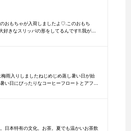
_______________HÅUS営業時間《 ショップ 営
〜 20:00《 レストラン 営業時間 》モーニング9:0
:30〜14:00カフェ 14:00〜17:00ディナー17:0
0） Tel : 0852-61-5888#CAFE#HAUS#HÅUS#
んのおもちゃが入荷しましたよ♡.このおもち
ABLEHAUS#島根#松江島根##haus_matsu
大好きなスリッパの形をしてるんです!!.我が家
レー#松江ランチ#松江カフェ#ランチ#モーニン
ましたが…これならいくらでも噛んで遊んでで
#松江ディナー#ステーキ#ピッツァ#ピザ#ド
シャカシャカ』押すと『キュッキュッ』わんちゃ
ウトドリンク#パフェ#松江パスタ#島根スイーツ
りますよGROOM HAUS松江市乃白町20270
ト
松江トリ
江トリミング #松江ペットサロン #松江ペット #
haus #groomhaus #松江#島根
松江は梅雨入りしましたねじめじめ蒸し暑い日が始
蒸し暑い日にぴったりなコーヒーフロートとアフォ
月からスタートしております◎.どちらもテイク
ります。期間限定なのでぜひお試しくださいね
S営業時間》＊ショップ 11:00-20:00.＊ビストロカ
(Lo10:30)ランチ 11:30-14:00カフェ 1
ム #ic
フロート #coffeefloat#アイスコーヒー #coffee
り。日本特有の文化。お茶。夏でも温かいお茶飲