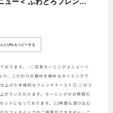
メニュー＜ ふわとろフレンチ
ルク、こだわりの食材を絶妙な
わふわでとろとろな口当たり
チトースト◎.このフレンチ
でもお召し上がりいただけま
ルとURLをコピーする
だけスープ、サラダ、デザー
っております。12時間も漬
ンしております。..◇写真モーニングメニュー＜
売り切れてしまった場合はカ
ミルク、こだわりの食材を絶妙なタイミングで
仕上げた本格的なフレンチトースト◎.このフ
できません…ご了承くださ
し上がりいただけます。モーニングのお時間だ
ラストオーダーはランチ準備の
セットになっております。12時間も漬け込む
ります。.本日もご来店、お待
合はカフェタイムでのご用意ができません…ご