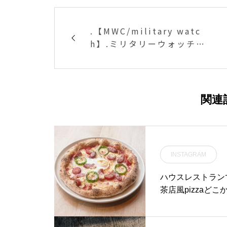
.【MWC/military watc
h】.ミリタリーウォッチの
王道として名を馳せる「MW
C」ことミリタリーウォッチ
カンパニー。1974年スイス
にて設立以降、世界中の
関連
様々な国の軍隊をはじめ警
察部隊や航空会社など、現
場の最前線を第一としてプ
ロダクトを発信し続けてい
INSTAGRAM
ます。ブランドのロングセ
ラーである「ベトナム戦争
ハウスレストランで
モデル」、「G10ウォッ
茶店風pizzaど
チ」の2種をご用意しまし
ンチにいかがでしょうか？
た。ファッションアイテム
____HAUSのメイ
前提ではなく、本来の現場