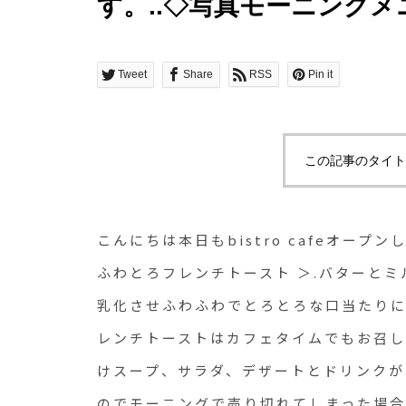
す。..◇写真モーニング
トースト ＞.バターとミ
タイミングで乳化させふ
Tweet
Share
RSS
Pin it
に仕上げた本格的なフレン
トーストはカフェタイム
この記事のタイト
す。モーニングのお時間
トとドリンクがセットにな
こんにちは本日もbistro cafeオープ
け込むのでモーニングで
ふわとろフレンチトースト ＞.バターと
乳化させふわふわでとろとろな口当たりに
フェタイムでのご用意が
レンチトーストはカフェタイムでもお召
い…..またモーニングの
けスープ、サラダ、デザートとドリンクが
為、10時30分となってお
のでモーニングで売り切れてしまった場