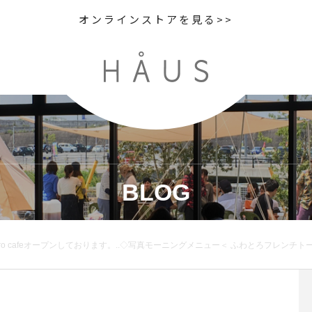
オンラインストアを見る>>
BLOG
を絶妙なタイミングで乳化させふわふわでとろとろな口当たりに仕上げた本格的なフレンチトースト◎.このフレンチトーストはカフェタイムでもお召し上がりいただけます。モーニングのお時間だけスープ、サラダ、デザートとドリンクがセットになっております。12時間も漬け込むのでモーニングで売り切れてしまった場合はカフェタイムでのご用意ができません…ご了承ください…..またモーニングのラストオーダーはランチ準備の為、10時30分となっております。.本日もご来店、お待ちしてますね！…《HAUS営業時間》＊ショップ 11:00-20:00.＊ビストロカフェモーニング. 9:00-11:00 (Lo1