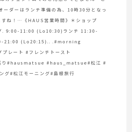
S営業時間》＊ショップ
オーダーはランチ準備の為、10時30分となっ
フェモーニング. 9:00-11:00
ますね！…《HAUS営業時間》＊ショップ
:00-11:00 (Lo10:30)ランチ 11:30-
1:00 (Lo20:15).. .#morning
ニングプレート #フレンチトースト
グプレート #フレンチトース
巡り#hausmatsue #haus_matsue#松江 #
#カフェ巡り
ング#松江モーニング#島根旅行
matsue#松江 #島根#島根カフェ
ング#松江モーニング#島根旅