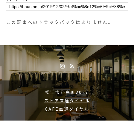
ります。(ラストオーダー 20時15
分)ご来店お待ちしております！..#
アイスクリーム #icecream ##デザ
この記事へのトラックバックはありません。
ート #dessert #バニラ #チョコレ
ート #抹茶#練乳いちごみるく #い
ちご #いちごみるく #塩キャラメ
ル#cafestagram #instafood #cafe #
カフェ #カフェ巡り#haus_matsue
#hausmatsue #松江カフェ #島根
カフェ #松江 #島根 #山陰
松江市乃白町2027
ストア直通ダイヤル
CAFE直通ダイヤル
Copyright © 2015