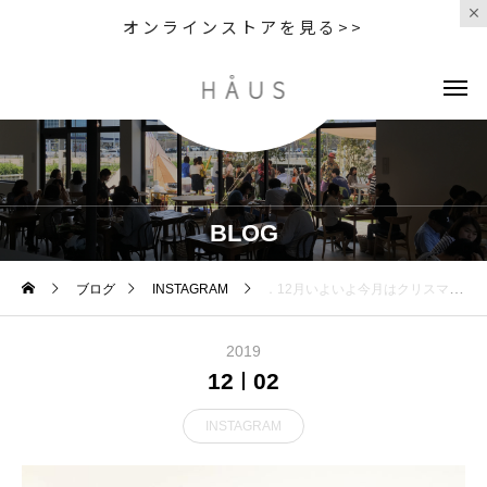
オンラインストアを見る>>
BLOG
ブログ
INSTAGRAM
．12月いよいよ今月はクリスマス木の実とプリザをたくさん使ったリースがたくさんできましたクリスマスまでの日々をまずはリースでたのしみましょう︎ ．．．#christmaswreathe#wreathe#christmas#Xmas#木の実#preserved flower#hausmatsue #島根#松江
2019
12
02
INSTAGRAM