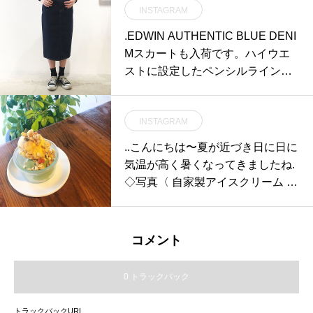
INSTAGRAM
ートとドリンクがセットになって
おります◎.キッズモーニングプレ
.EDWIN AUTHENTIC BLUE DENI
ート380円です…！！小学生以下
Mスカートも入荷です。ハイウエ
のお客さま限定のご注文になりま
ストに設定したペンシルライン。
す。ご了承くださいませ…..子供イ
着丈も長めな大人なデニムスカー
スも何個かご用意しております◎
ト。.size 26 . 27 .28.あわせてこち
ベビーカーの入店も可能です◎…
INSTAGRAM
らもどうぞ︎@haus_howell …#mar
ご来店お待ちしております♡..mor
garethowell #edwin#authentic Blu
..こんにちは〜︎夏が近づき日に日に
ning9:00〜11:00(lo.10:30)lunch11:
e denim #denimskirt#denim#skirt#
気温が高く暑くなってきましたね︎.
30〜14:00cafe14:00〜18:00dinner
hausmatsue #島根#松江
◇写真〈 自家製アイスクリーム 2
18:00〜21:00(lo.20:15)..#morning
種スクープ 〉暑くなるこの時期に
#breakfast #朝ごはん #モーニング
ぴったりの冷たいアイスクリーム
プレート#kids #キッズ #キッズプ
バニラ、チョコレート、抹茶練乳
レート#フレンチトースト#デザー
コメント
いちごみるく、塩キャラメルの中
ト #スープ #ジュース#夏休み限定
からお好きなものを2種類お選び
#bistrocafe #cafe #カフェ#hausma
0 トラックバック
いただけます♡ぜひお試しくださ
tsue #haus_matsue #松江カフェ #
いっ..本日も21時まで営業してお
島根カフェ#松江 #島根
トラックバックURL