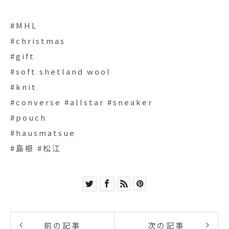
#MHL
#christmas
#gift
#soft shetland wool
#knit
#converse #allstar #sneaker
#pouch
#hausmatsue
#島根 #松江
前の記事
次の記事