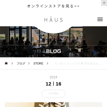
オンラインストアを見る>>
BLOG
ブログ
STORE
． もうすぐクリスマス🌲 何を送るかわくわく、そわそわ
2019
12
16
STORE