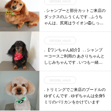
GROOM_HAUS
. シャンプーと部分カットご来店の
ダックスのふうくんです . ふうち
ゃんは、尻尾はライオン🦁しっぽ
とお尻を
GROOM_HAUS
. 【ワンちゃん紹介】 . . シャンプ
ーコースご利用の あさりちゃんと
しじみちゃんです︎ . いつも一緒な2
匹とて
GROOM_HAUS
. トリミングでご来店のプードルの
ゆずくんです . ゆずちゃんは全身5
ミリのバリカンをかけています